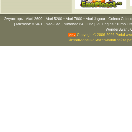
Эмуляторы
:
Atari 2600
|
Atari 5200 + Atari 7800 + Atari Jaguar
|
Coleco Coleco
|
Microsoft MSX-1
|
Neo-Geo
|
Nintendo 64
|
Oric
|
PC Engine / Turbo Gr
WonderSwan / C
Copyright © 2006-2026 Portal www
Использование материалов сайта раз