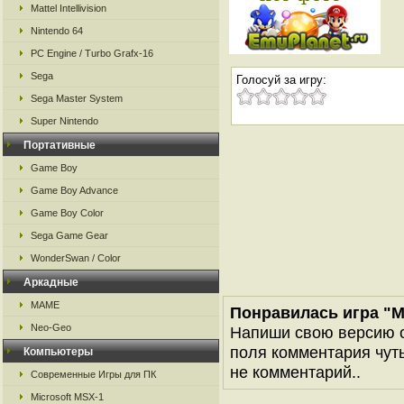
Mattel Intellivision
Nintendo 64
PC Engine / Turbo Grafx-16
Sega
Голосуй за игру:
Sega Master System
Super Nintendo
Портативные
Game Boy
Game Boy Advance
Game Boy Color
Sega Game Gear
WonderSwan / Color
Аркадные
MAME
Понравилась игра "Ma
Neo-Geo
Напиши свою версию о
поля комментария чуть 
Компьютеры
не комментарий..
Современные Игры для ПК
Microsoft MSX-1