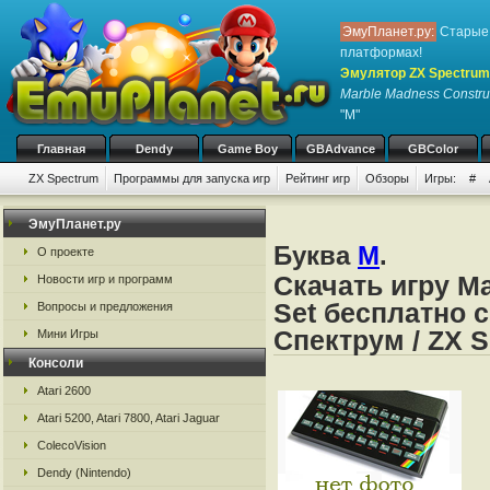
ЭмуПланет.ру:
Старые 
платформах!
Эмулятор ZX Spectrum
Marble Madness Construc
"M"
Главная
Dendy
Game Boy
GBAdvance
GBColor
ZX Spectrum
Программы для запуска игр
Рейтинг игр
Обзоры
Игры:
#
ЭмуПланет.ру
Буква
M
.
О проекте
Скачать игру Ma
Новости игр и программ
Set бесплатно 
Вопросы и предложения
Спектрум / ZX 
Мини Игры
Консоли
Atari 2600
Atari 5200, Atari 7800, Atari Jaguar
ColecoVision
Dendy (Nintendo)