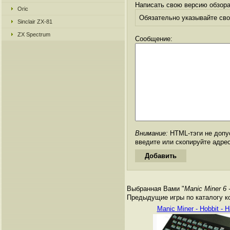
Написать свою версию обзора
Oric
Обязательно указывайте свое
Sinclair ZX-81
ZX Spectrum
Сообщение:
Внимание:
HTML-тэги не допус
введите или скопируйте адре
Выбранная Вами "
Manic Miner 6 
Предыдущие игры по каталогу к
Manic Miner - Hobbit - H