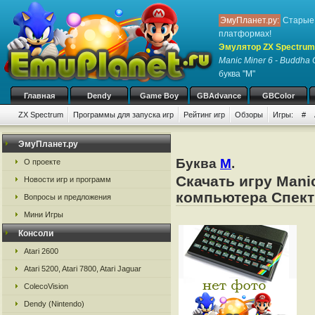
ЭмуПланет.ру:
Старые 
платформах!
Эмулятор ZX Spectrum
Manic Miner 6 - Buddha 
буква "M"
Главная
Dendy
Game Boy
GBAdvance
GBColor
ZX Spectrum
Программы для запуска игр
Рейтинг игр
Обзоры
Игры:
#
ЭмуПланет.ру
Буква
M
.
О проекте
Скачать игру Mani
Новости игр и программ
компьютера Спект
Вопросы и предложения
Мини Игры
Консоли
Atari 2600
Atari 5200, Atari 7800, Atari Jaguar
ColecoVision
Dendy (Nintendo)