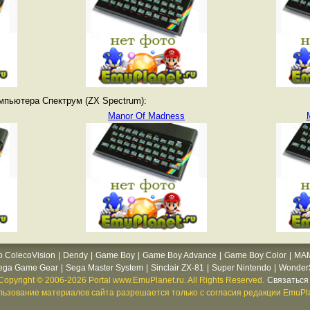
мпьютера Спектрум (ZX Spectrum):
Manor Of Madness
o ColecoVision
|
Dendy
|
Game Boy
|
Game Boy Advance
|
Game Boy Color
|
MA
ega Game Gear
|
Sega Master System
|
Sinclair ZX-81
|
Super Nintendo
|
WonderS
Copyright © 2006-2026 Portal www.EmuPlanet.ru. All Rights Reserved.
Связаться 
ьзование материалов сайта разрешается только с согласия редакции EmuPla