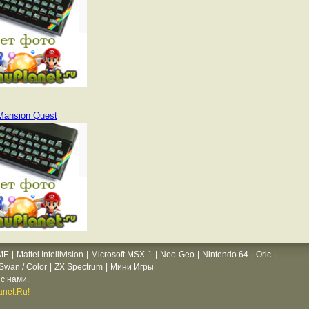
Mansion Quest
ME
|
Mattel Intellivision
|
Microsoft MSX-1
|
Neo-Geo
|
Nintendo 64
|
Oric
|
wan / Color
|
ZX Spectrum
|
Мини Игры
с нами.
net.Ru!