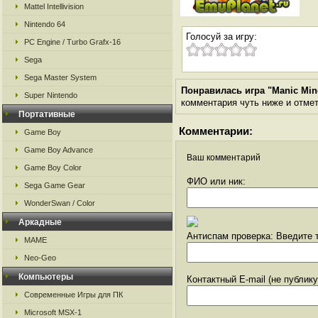
Mattel Intellivision
Nintendo 64
Голосуй за игру:
PC Engine / Turbo Grafx-16
Sega
Sega Master System
Понравилась игра "Manic Mine
Super Nintendo
комментария чуть ниже и отметь
Портативные
Комментарии:
Game Boy
Game Boy Advance
Ваш комментарий
Game Boy Color
ФИО или ник:
Sega Game Gear
WonderSwan / Color
Аркадные
Антиспам проверка: Введите т
MAME
Neo-Geo
Компьютеры
Контактный E-mail (не публик
Современные Игры для ПК
Microsoft MSX-1