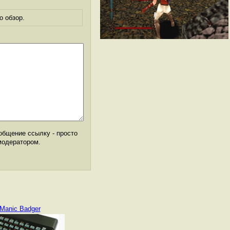
о обзор.
общение ссылку - просто
модератором.
Manic Badger