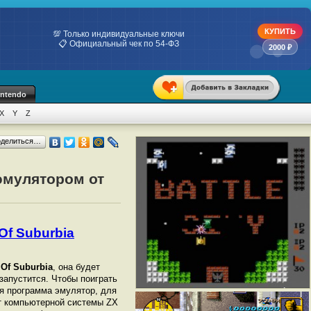
КУПИТЬ
🔑 Оригинальные лицензии Microsoft Retail
⚡ Мгновенная доставка на Email
2000 ₽
intendo
X
Y
Z
оделиться…
 эмулятором от
Of Suburbia
 Of Suburbia
, она будет
 запустится. Чтобы поиграть
я программа эмулятор, для
 компьютерной системы ZX