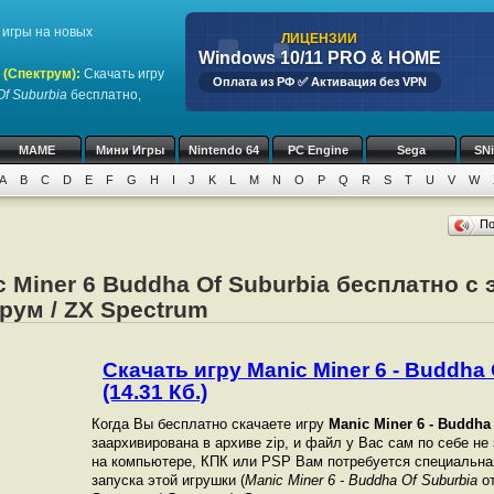
игры на новых
ЛИЦЕНЗИИ
Windows 10/11 PRO & HOME
 (Спектрум)
:
Скачать игру
Оплата из РФ ✅ Активация без VPN
Of Suburbia
бесплатно,
MAME
Мини Игры
Nintendo 64
PC Engine
Sega
SN
A
B
C
D
E
F
G
H
I
J
K
L
M
N
O
P
Q
R
S
T
U
V
W
П
c Miner 6 Buddha Of Suburbia бесплатно с
рум / ZX Spectrum
Скачать игру Manic Miner 6 - Buddha 
(14.31 Кб.)
Когда Вы бесплатно скачаете игру
Manic Miner 6 - Buddha
заархивирована в архиве zip, и файл у Вас сам по себе не
на компьютере, КПК или PSP Вам потребуется специальна
запуска этой игрушки (
Manic Miner 6 - Buddha Of Suburbia
от