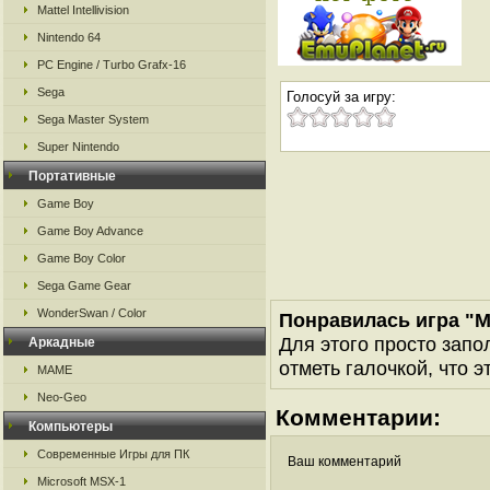
Mattel Intellivision
Nintendo 64
PC Engine / Turbo Grafx-16
Sega
Голосуй за игру:
Sega Master System
Super Nintendo
Портативные
Game Boy
Game Boy Advance
Game Boy Color
Sega Game Gear
WonderSwan / Color
Понравилась игра "M
Для этого просто запо
Аркадные
отметь галочкой, что э
MAME
Neo-Geo
Комментарии:
Компьютеры
Современные Игры для ПК
Ваш комментарий
Microsoft MSX-1