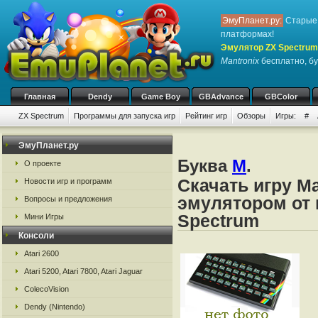
ЭмуПланет.ру:
Старые 
платформах!
Эмулятор ZX Spectrum
Mantronix
бесплатно, бу
Главная
Dendy
Game Boy
GBAdvance
GBColor
ZX Spectrum
Программы для запуска игр
Рейтинг игр
Обзоры
Игры:
#
ЭмуПланет.ру
Буква
M
.
О проекте
Скачать игру Ma
Новости игр и программ
эмулятором от 
Вопросы и предложения
Spectrum
Мини Игры
Консоли
Atari 2600
Atari 5200, Atari 7800, Atari Jaguar
ColecoVision
Dendy (Nintendo)