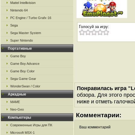
Mattel Intellivision
Nintendo 64
PC Engine / Turbo Grafx-16
Sega
Голосуй за игру:
Sega Master System
Super Nintendo
Портативные
Game Boy
Game Boy Advance
Game Boy Color
Sega Game Gear
WonderSwan / Color
Понравилась игра "L
обзора. Для этого про
Аркадные
ниже и отметь галочкой
MAME
Neo-Geo
Комментарии:
Компьютеры
Современные Игры для ПК
Ваш комментарий
Microsoft MSX-1