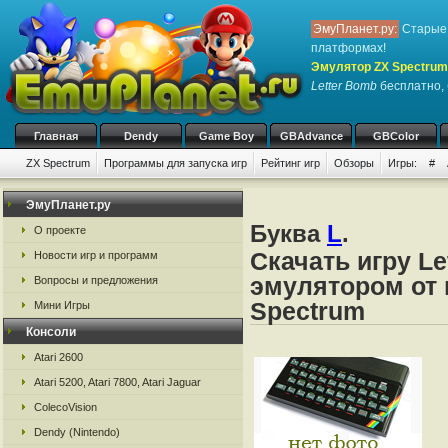
ЭмуПланет.ру:
Старые 
платформах!
Эмулятор ZX Spectrum
Letter Bomb
бесплатно, 
Главная
Dendy
Game Boy
GBAdvance
GBColor
ZX Spectrum
Программы для запуска игр
Рейтинг игр
Обзоры
Игры:
#
ЭмуПланет.ру
Буква
L
.
О проекте
Скачать игру Le
Новости игр и программ
эмулятором от 
Вопросы и предложения
Spectrum
Мини Игры
Консоли
Atari 2600
Atari 5200, Atari 7800, Atari Jaguar
ColecoVision
Dendy (Nintendo)