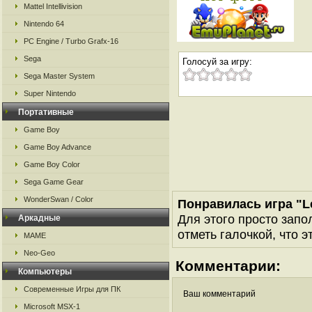
Mattel Intellivision
Nintendo 64
PC Engine / Turbo Grafx-16
Sega
Голосуй за игру:
Sega Master System
Super Nintendo
Портативные
Game Boy
Game Boy Advance
Game Boy Color
Sega Game Gear
WonderSwan / Color
Понравилась игра "L
Для этого просто запо
Аркадные
отметь галочкой, что э
MAME
Neo-Geo
Комментарии:
Компьютеры
Современные Игры для ПК
Ваш комментарий
Microsoft MSX-1