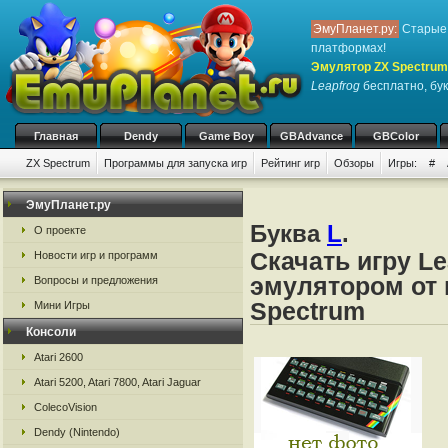
ЭмуПланет.ру:
Старые 
платформах!
Эмулятор ZX Spectrum
Leapfrog
бесплатно, бук
Главная
Dendy
Game Boy
GBAdvance
GBColor
ZX Spectrum
Программы для запуска игр
Рейтинг игр
Обзоры
Игры:
#
ЭмуПланет.ру
Буква
L
.
О проекте
Скачать игру Le
Новости игр и программ
эмулятором от 
Вопросы и предложения
Spectrum
Мини Игры
Консоли
Atari 2600
Atari 5200, Atari 7800, Atari Jaguar
ColecoVision
Dendy (Nintendo)