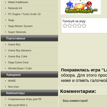
Mattel Intellivision
Nintendo 64
PC Engine / Turbo Grafx-16
Sega
Голосуй за игру:
Sega Master System
Super Nintendo
Портативные
Game Boy
Game Boy Advance
Game Boy Color
Sega Game Gear
WonderSwan / Color
Понравилась игра "La
обзора. Для этого про
Аркадные
ниже и отметь галочкой
MAME
Neo-Geo
Комментарии:
Компьютеры
Современные Игры для ПК
Ваш комментарий
Microsoft MSX-1