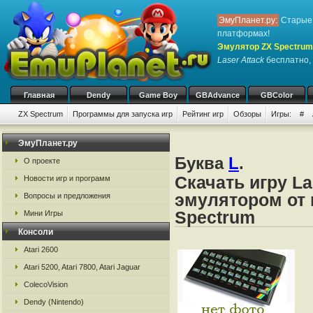
ЭмуПланет.ру:
Старые 
платформах!
Эмулятор ZX Spectrum
Laser Attack
бесплатно, 
Главная
Dendy
Game Boy
GBAdvance
GBColor
ZX Spectrum
Программы для запуска игр
Рейтинг игр
Обзоры
Игры:
#
ЭмуПланет.ру
Буква
L
.
О проекте
Скачать игру La
Новости игр и программ
эмулятором от 
Вопросы и предложения
Spectrum
Мини Игры
Консоли
Atari 2600
Atari 5200, Atari 7800, Atari Jaguar
ColecoVision
Dendy (Nintendo)