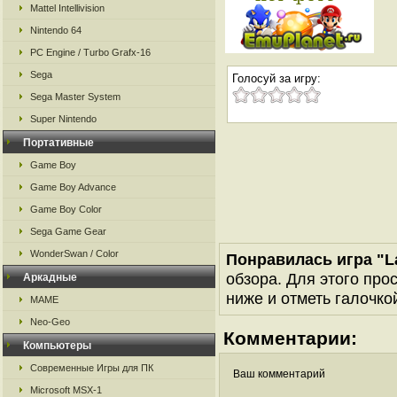
Mattel Intellivision
Nintendo 64
PC Engine / Turbo Grafx-16
Sega
Голосуй за игру:
Sega Master System
Super Nintendo
Портативные
Game Boy
Game Boy Advance
Game Boy Color
Sega Game Gear
WonderSwan / Color
Понравилась игра "La
обзора. Для этого про
Аркадные
ниже и отметь галочкой
MAME
Neo-Geo
Комментарии:
Компьютеры
Современные Игры для ПК
Ваш комментарий
Microsoft MSX-1