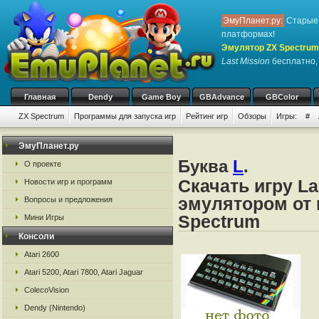
ЭмуПланет.ру:
Старые 
платформах!
Эмулятор ZX Spectrum
Last Mission
бесплатно, 
Главная
Dendy
Game Boy
GBAdvance
GBColor
ZX Spectrum
Программы для запуска игр
Рейтинг игр
Обзоры
Игры:
#
ЭмуПланет.ру
Буква
L
.
О проекте
Скачать игру La
Новости игр и программ
эмулятором от 
Вопросы и предложения
Spectrum
Мини Игры
Консоли
Atari 2600
Atari 5200, Atari 7800, Atari Jaguar
ColecoVision
Dendy (Nintendo)