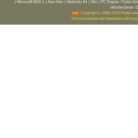
|
Microsoft MSX-1
|
Neo-Geo
|
Nintendo 64
|
Oric
|
PC Engine / Turbo Gr
WonderSwan / C
Copyright © 2006-2026 Portal www
Использование материалов сайта раз