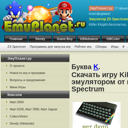
ЭмуПланет.ру:
Старые 
платформах!
Эмулятор ZX Spectrum
Killer Knight
бесплатно, 
Главная
Dendy
Game Boy
GBAdvance
GBColor
ZX Spectrum
Программы для запуска игр
Рейтинг игр
Обзоры
Игры:
#
ЭмуПланет.ру
Буква
K
.
О проекте
Скачать игру Ki
Новости игр и программ
эмулятором от 
Вопросы и предложения
Spectrum
Мини Игры
Консоли
Atari 2600
Atari 5200, Atari 7800, Atari Jaguar
ColecoVision
Dendy (Nintendo)