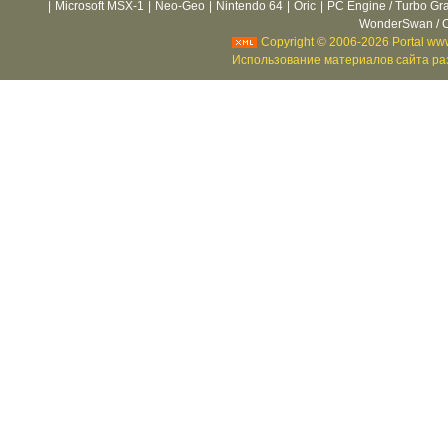
|
Microsoft MSX-1
|
Neo-Geo
|
Nintendo 64
|
Oric
|
PC Engine / Turbo Gr
WonderSwan / C
Copyright © 2006-2026 Portal www
Использование материалов сайта раз