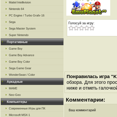
Mattel Intellivision
Nintendo 64
PC Engine / Turbo Grafx-16
Sega
Голосуй за игру:
Sega Master System
Super Nintendo
Портативные
Game Boy
Game Boy Advance
Game Boy Color
Sega Game Gear
WonderSwan / Color
Понравилась игра "Ki
обзора. Для этого про
Аркадные
ниже и отметь галочкой
MAME
Neo-Geo
Комментарии:
Компьютеры
Современные Игры для ПК
Ваш комментарий
Microsoft MSX-1