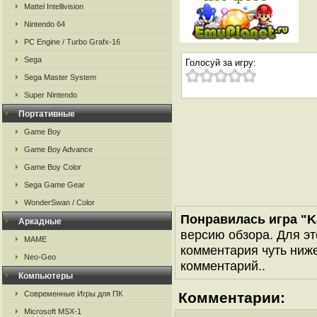
Mattel Intellivision
Nintendo 64
PC Engine / Turbo Grafx-16
Sega
Голосуй за игру:
Sega Master System
Super Nintendo
Портативные
Game Boy
Game Boy Advance
Game Boy Color
Sega Game Gear
WonderSwan / Color
Понравилась игра "Ka
Аркадные
версию обзора. Для эт
MAME
комментария чуть ниже 
Neo-Geo
комментарий..
Компьютеры
Современные Игры для ПК
Комментарии:
Microsoft MSX-1