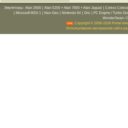
Эмуляторы
:
Atari 2600
|
Atari 5200 + Atari 7800 + Atari Jaguar
|
Coleco Coleco
|
Microsoft MSX-1
|
Neo-Geo
|
Nintendo 64
|
Oric
|
PC Engine / Turbo Gr
WonderSwan / C
Copyright © 2006-2026 Portal www
Использование материалов сайта раз