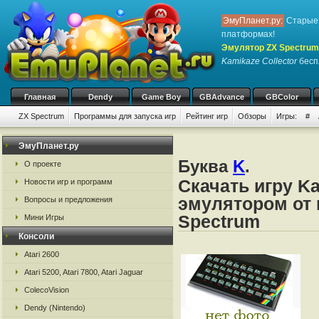
ЭмуПланет.ру:
Старые 
платформах!
Эмулятор ZX Spectrum
Kamikaze Collector
беспл
Главная
Dendy
Game Boy
GBAdvance
GBColor
ZX Spectrum
Программы для запуска игр
Рейтинг игр
Обзоры
Игры:
#
ЭмуПланет.ру
Буква
K
.
О проекте
Скачать игру Ka
Новости игр и программ
эмулятором от 
Вопросы и предложения
Spectrum
Мини Игры
Консоли
Atari 2600
Atari 5200, Atari 7800, Atari Jaguar
ColecoVision
Dendy (Nintendo)