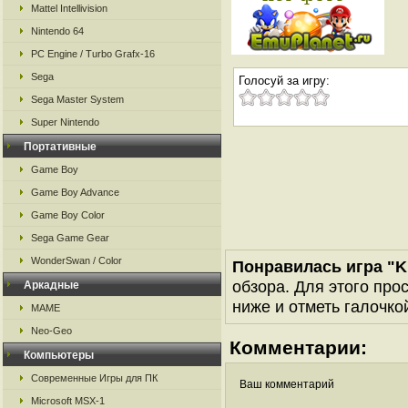
Mattel Intellivision
Nintendo 64
PC Engine / Turbo Grafx-16
Sega
Голосуй за игру:
Sega Master System
Super Nintendo
Портативные
Game Boy
Game Boy Advance
Game Boy Color
Sega Game Gear
WonderSwan / Color
Понравилась игра "Kn
обзора. Для этого про
Аркадные
ниже и отметь галочкой
MAME
Neo-Geo
Комментарии:
Компьютеры
Современные Игры для ПК
Ваш комментарий
Microsoft MSX-1