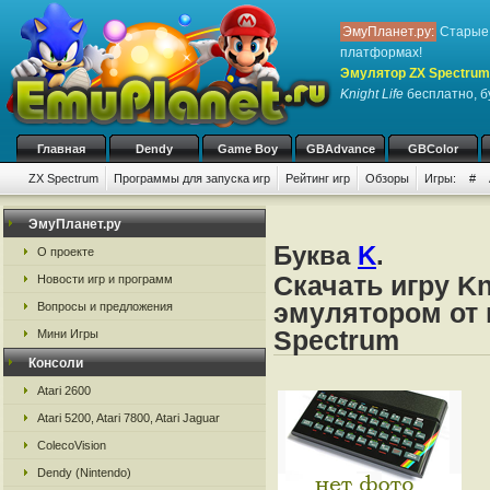
ЭмуПланет.ру:
Старые 
платформах!
Эмулятор ZX Spectrum
Knight Life
бесплатно, бу
Главная
Dendy
Game Boy
GBAdvance
GBColor
ZX Spectrum
Программы для запуска игр
Рейтинг игр
Обзоры
Игры:
#
ЭмуПланет.ру
Буква
K
.
О проекте
Скачать игру Kn
Новости игр и программ
эмулятором от 
Вопросы и предложения
Spectrum
Мини Игры
Консоли
Atari 2600
Atari 5200, Atari 7800, Atari Jaguar
ColecoVision
Dendy (Nintendo)