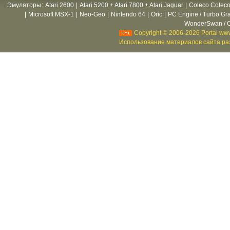
Эмуляторы
:
Atari 2600
|
Atari 5200 + Atari 7800 + Atari Jaguar
|
Coleco Coleco
|
Microsoft MSX-1
|
Neo-Geo
|
Nintendo 64
|
Oric
|
PC Engine / Turbo Gr
WonderSwan / C
Copyright © 2006-2026 Portal www
Использование материалов сайта раз