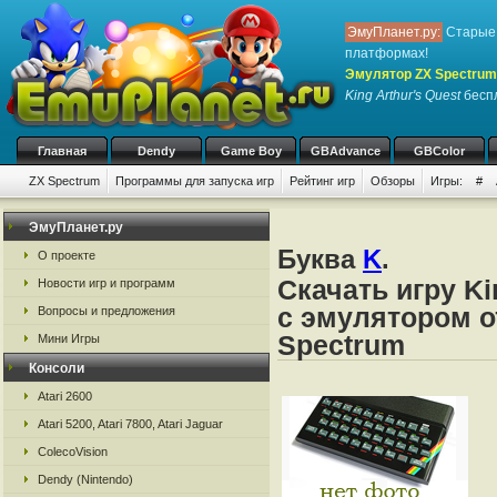
ЭмуПланет.ру:
Старые 
платформах!
Эмулятор ZX Spectrum
King Arthur's Quest
беспл
Главная
Dendy
Game Boy
GBAdvance
GBColor
ZX Spectrum
Программы для запуска игр
Рейтинг игр
Обзоры
Игры:
#
ЭмуПланет.ру
Буква
K
.
О проекте
Скачать игру Ki
Новости игр и программ
с эмулятором о
Вопросы и предложения
Spectrum
Мини Игры
Консоли
Atari 2600
Atari 5200, Atari 7800, Atari Jaguar
ColecoVision
Dendy (Nintendo)