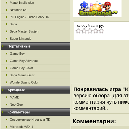
Mattel Intellivision
Nintendo 64
PC Engine / Turbo Grafx-16
Sega
Голосуй за игру:
Sega Master System
Super Nintendo
Портативные
Game Boy
Game Boy Advance
Game Boy Color
Sega Game Gear
WonderSwan / Color
Понравилась игра "Ki
Аркадные
версию обзора. Для эт
MAME
комментария чуть ниже 
Neo-Geo
комментарий..
Компьютеры
Современные Игры для ПК
Комментарии:
Microsoft MSX-1