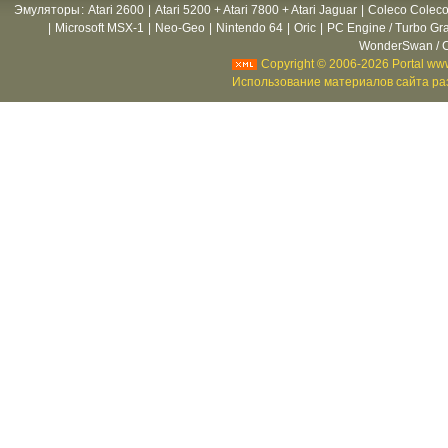
Эмуляторы
:
Atari 2600
|
Atari 5200 + Atari 7800 + Atari Jaguar
|
Coleco Coleco
|
Microsoft MSX-1
|
Neo-Geo
|
Nintendo 64
|
Oric
|
PC Engine / Turbo Gr
WonderSwan / C
Copyright © 2006-2026 Portal www
Использование материалов сайта раз