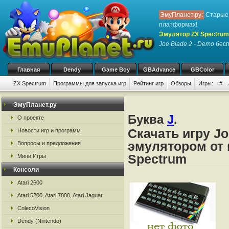
ЭмуПланет.ру:
Старые 
платформах!
Эмулятор ZX Spectrum
Joe Blade 2 - Demo
бесп
Главная
Dendy
Game Boy
GBAdvance
GBColor
ZX Spectrum
Программы для запуска игр
Рейтинг игр
Обзоры
Игры:
#
ЭмуПланет.ру
Буква
J
.
О проекте
Скачать игру Jo
Новости игр и программ
эмулятором от 
Вопросы и предложения
Spectrum
Мини Игры
Консоли
Atari 2600
Atari 5200, Atari 7800, Atari Jaguar
ColecoVision
Dendy (Nintendo)