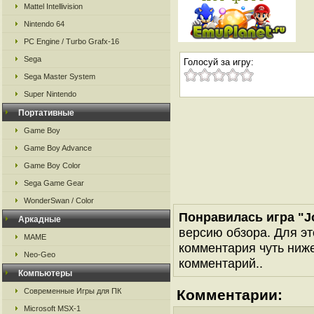
Mattel Intellivision
Nintendo 64
PC Engine / Turbo Grafx-16
Sega
Голосуй за игру:
Sega Master System
Super Nintendo
Портативные
Game Boy
Game Boy Advance
Game Boy Color
Sega Game Gear
WonderSwan / Color
Понравилась игра "Jo
Аркадные
версию обзора. Для эт
MAME
комментария чуть ниже 
Neo-Geo
комментарий..
Компьютеры
Современные Игры для ПК
Комментарии:
Microsoft MSX-1