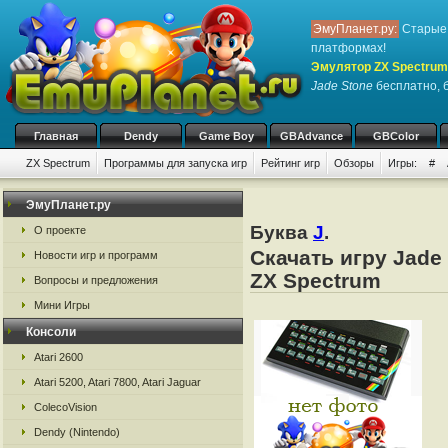
ЭмуПланет.ру:
Старые 
платформах!
Эмулятор ZX Spectrum
Jade Stone
бесплатно, б
Главная
Dendy
Game Boy
GBAdvance
GBColor
ZX Spectrum
Программы для запуска игр
Рейтинг игр
Обзоры
Игры:
#
ЭмуПланет.ру
Буква
J
.
О проекте
Скачать игру Jade
Новости игр и программ
ZX Spectrum
Вопросы и предложения
Мини Игры
Консоли
Atari 2600
Atari 5200, Atari 7800, Atari Jaguar
ColecoVision
Dendy (Nintendo)