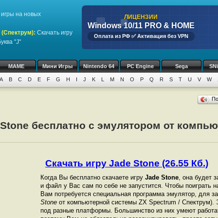
игры на новых
ЛИЦЕНЗИИ
Windows 10/11 PRO & HOME
 (Спектрум)
:
Скачать игру
Оплата из РФ ✅ Активация без VPN
уква "J"
MAME
Мини Игры
Nintendo 64
PC Engine
Sega
SN
A
B
C
D
E
F
G
H
I
J
K
L
M
N
O
P
Q
R
S
T
U
V
W
П
 Stone бесплатно с эмулятором от компью
Скачать игру Jade Stone (26.55 Кб.)
Когда Вы бесплатно скачаете игру
Jade Stone
, она будет 
и файл у Вас сам по себе не запустится. Чтобы поиграть 
Вам потребуется специальная программа эмулятор, для зап
Stone
от компьютерной системы ZX Spectrum / Спектрум).
под разные платформы. Большинство из них умеют работат