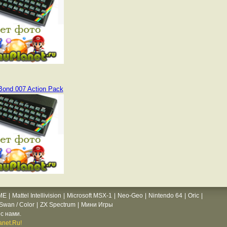
ond 007 Action Pack
ME
|
Mattel Intellivision
|
Microsoft MSX-1
|
Neo-Geo
|
Nintendo 64
|
Oric
|
wan / Color
|
ZX Spectrum
|
Мини Игры
с нами.
net.Ru!