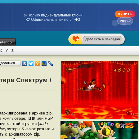
КУПИТЬ
💯 Только индивидуальные ключи
📋 Официальный чек по 54-ФЗ
2000 ₽
intendo
X
Y
Z
оделиться…
тера Спектрум /
заархивирована в архиве zip,
на компьютере, КПК или PSP
уска этой игрушки (
Jade
 Эмуляторы бывают разные и
ь с архиватором zip,