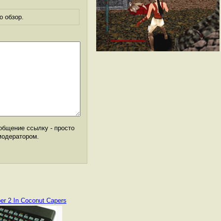
о обзор.
общение ссылку - просто
модератором.
er 2 In Coconut Capers