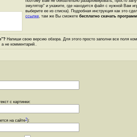
поэтому Вам не обязательно разархивировать, просто запу
эмулятор" и укажите, где находится файл с нужной Вам иг
выберите ее из списка). Подробная инструкция как это сде
ссылке
, там же Вы сможете
бесплатно скачать программ
e"?
Напиши свою версию обзора. Для этого просто заполни все поля ком
, а не комментарий..
екст с картинки:
?
уется на сайте
):