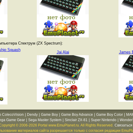
мпьютера Спектрум (ZX Spectrum):
ship Squash
Jai Alai
James B
o ColecoVision
|
Dendy
|
Game Boy
|
Game Boy Advance
|
Game Boy Color
|
MA
ega Game Gear
|
Sega Master System
|
Sinclair ZX-81
|
Super Nintendo
|
WonderS
Copyright © 2006-2026 Portal www.EmuPlanet.ru. All Rights Reserved.
Связаться 
ьзование материалов сайта разрешается только с согласия редакции EmuPla