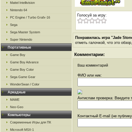
Mattel Intellivision
Nintendo 64
Голосуй за игру:
PC Engine / Turbo Grafx-16
Sega
Sega Master System
Понравилась игра "Jade Ston
Super Nintendo
отметь галочкой, что это обзор
Портативные
Комментарии:
Game Boy
Game Boy Advance
Ваш комментарий
Game Boy Color
ФИО или ник:
Sega Game Gear
WonderSwan / Color
Аркадные
Антиспам проверка: Введите т
MAME
Neo-Geo
Компьютеры
Контактный E-mail (не публик
Современные Игры для ПК
Microsoft MSX-1