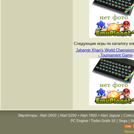
Следующие игры по каталогу ко
Jahangir Khan's World Champion
- Tournament Game
Эмуляторы
:
Atari 2600
|
Atari 5200 + Atari 7800 + Atari Jaguar
|
Colec
PC Engine / Turbo Grafx-16
|
Sega
|
S
Испол