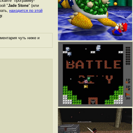
скайте "программу-
рой "
Jade Stone
" (или
лать,
находится по этой
у
.
ментария чуть ниже и