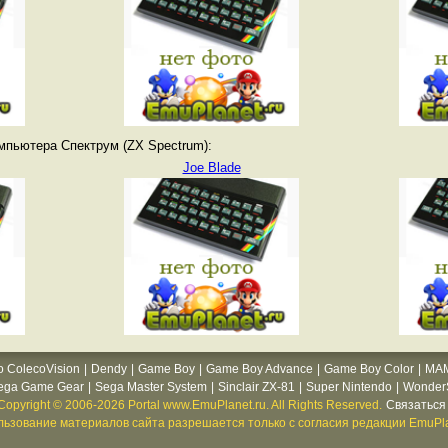
мпьютера Спектрум (ZX Spectrum):
Joe Blade
o ColecoVision
|
Dendy
|
Game Boy
|
Game Boy Advance
|
Game Boy Color
|
MA
ega Game Gear
|
Sega Master System
|
Sinclair ZX-81
|
Super Nintendo
|
WonderS
Copyright © 2006-2026 Portal www.EmuPlanet.ru. All Rights Reserved.
Связаться 
ьзование материалов сайта разрешается только с согласия редакции EmuPla