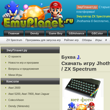
ЭмуПланет.ру:
Старые 
платформах!
Эмулятор ZX Spectrum
Jhothamia 6
бесплатно, 
Главная
Dendy
Game Boy
GBAdvance
GBColor
ZX Spectrum
Программы для запуска игр
Рейтинг игр
Обзоры
Игры:
#
ЭмуПланет.ру
Буква
J
.
О проекте
Скачать игру Jhot
Новости игр и программ
/ ZX Spectrum
Вопросы и предложения
Мини Игры
Консоли
Atari 2600
Atari 5200, Atari 7800, Atari Jaguar
ColecoVision
Dendy (Nintendo)