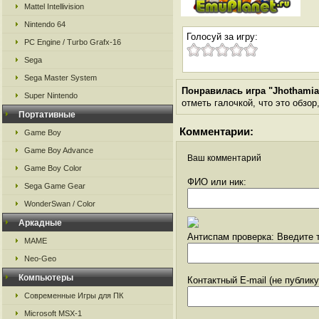
Mattel Intellivision
Nintendo 64
Голосуй за игру:
PC Engine / Turbo Grafx-16
Sega
Sega Master System
Понравилась игра "Jhothamia
Super Nintendo
отметь галочкой, что это обзор
Портативные
Комментарии:
Game Boy
Game Boy Advance
Ваш комментарий
Game Boy Color
ФИО или ник:
Sega Game Gear
WonderSwan / Color
Аркадные
Антиспам проверка: Введите т
MAME
Neo-Geo
Компьютеры
Контактный E-mail (не публик
Современные Игры для ПК
Microsoft MSX-1