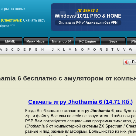
игры на новых
ЛИЦЕНЗИИ
Windows 10/11 PRO & HOME
 (Спектрум)
:
Скачать игру
Оплата из РФ ✅ Активация без VPN
буква "J"
MAME
Мини Игры
Nintendo 64
PC Engine
Sega
SN
A
B
C
D
E
F
G
H
I
J
K
L
M
N
O
P
Q
R
S
T
U
V
W
П
hamia 6 бесплатно с эмулятором от комп
Скачать игру Jhothamia 6 (14.71 Кб.)
Когда Вы бесплатно скачаете игру
Jhothamia 6
, она будет
zip, и файл у Вас сам по себе не запустится. Чтобы поигр
PSP Вам потребуется специальная программа эмулятор, д
(
Jhothamia 6
от компьютерной системы ZX Spectrum / Спек
разные и под разные платформы. Большинство из них уме