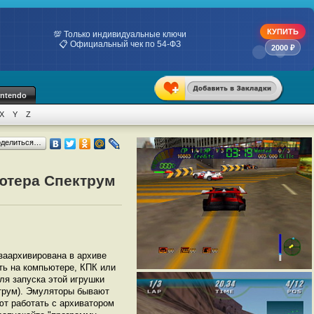
КУПИТЬ
💯 Только индивидуальные ключи
📋 Официальный чек по 54-ФЗ
2000 ₽
intendo
X
Y
Z
оделиться…
ьютера Спектрум
 заархивирована в архиве
ать на компьютере, КПК или
ля запуска этой игрушки
трум). Эмуляторы бывают
ют работать с архиватором