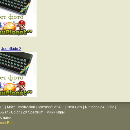
Joe Blade 2
ME
|
Mattel Intellivision
|
Microsoft MSX-1
|
Neo-Geo
|
Nintendo 64
|
Oric
|
wan / Color
|
ZX Spectrum
|
Мини Игры
с нами.
net.Ru!