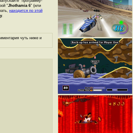
запускайте "программу-
рой "
Jhothamia 6
" (или
лать,
находится по этой
у
.
мментария чуть ниже и