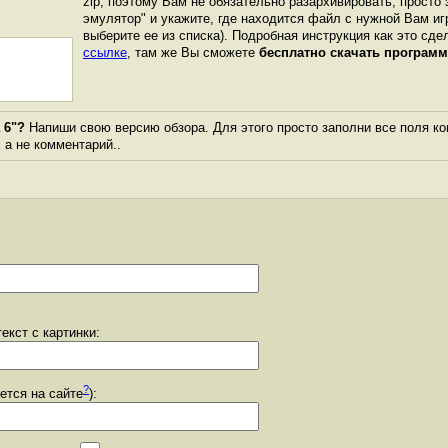
zip, поэтому Вам не обязательно разархивировать, просто 
эмулятор" и укажите, где находится файл с нужной Вам иг
выберите ее из списка). Подробная инструкция как это сде
ссылке
, там же Вы сможете
бесплатно скачать программ
 6"?
Напиши свою версию обзора. Для этого просто заполни все поля ко
, а не комментарий..
екст с картинки:
?
уется на сайте
):