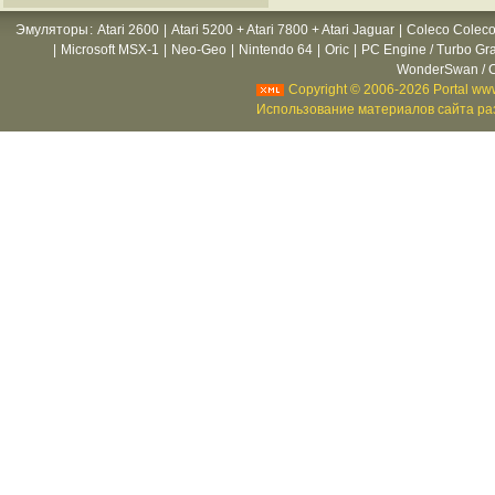
Эмуляторы
:
Atari 2600
|
Atari 5200 + Atari 7800 + Atari Jaguar
|
Coleco Coleco
|
Microsoft MSX-1
|
Neo-Geo
|
Nintendo 64
|
Oric
|
PC Engine / Turbo Gr
WonderSwan / C
Copyright © 2006-2026 Portal www
Использование материалов сайта раз