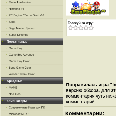
Mattel Intellivision
Nintendo 64
PC Engine / Turbo Grafx-16
Sega
Голосуй за игру:
Sega Master System
Super Nintendo
Портативные
Game Boy
Game Boy Advance
Game Boy Color
Sega Game Gear
WonderSwan / Color
Аркадные
Понравилась игра "Im
MAME
версию обзора. Для эт
Neo-Geo
комментария чуть ниже 
комментарий..
Компьютеры
Современные Игры для ПК
Комментарии:
Microsoft MSX-1