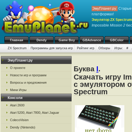
ЭмуПланет.ру:
Старые 
платформах!
Эмулятор ZX Spectrum
Impossible Mission 2
бесп
Главная
Dendy
Game Boy
GBAdvance
GBColor
ZX Spectrum
Программы для запуска игр
Рейтинг игр
Обзоры
Игры:
#
ЭмуПланет.ру
Буква
I
.
О проекте
Скачать игру Im
Новости игр и программ
с эмулятором о
Вопросы и предложения
Spectrum
Мини Игры
Консоли
Atari 2600
Atari 5200, Atari 7800, Atari Jaguar
ColecoVision
Dendy (Nintendo)