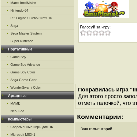
Mattel Intellivision
Nintendo 64
PC Engine / Turbo Grafx-16
Sega
Голосуй за игру:
Sega Master System
Super Nintendo
Портативные
Game Boy
Game Boy Advance
Game Boy Color
Sega Game Gear
WonderSwan / Color
Понравилась игра "I
Для этого просто запо
Аркадные
отметь галочкой, что э
MAME
Neo-Geo
Комментарии:
Компьютеры
Современные Игры для ПК
Ваш комментарий
Microsoft MSX-1