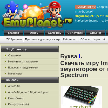
ЭмуПланет.ру:
Старые 
платформах!
Эмулятор ZX Spectrum
Implosion
бесплатно, бук
Главная
Dendy
Game Boy
GBAdvance
GBColor
ZX Spectrum
Программы для запуска игр
Рейтинг игр
Обзоры
Игры:
#
ЭмуПланет.ру
Буква
I
.
О проекте
Скачать игру Im
Новости игр и программ
эмулятором от 
Вопросы и предложения
Spectrum
Мини Игры
Консоли
Atari 2600
Atari 5200, Atari 7800, Atari Jaguar
ColecoVision
Dendy (Nintendo)