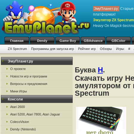
ЭмуПланет.ру:
Старые 
платформах!
Эмулятор ZX Spectrum
Heavy On Magick
беспла
Главная
Dendy
Game Boy
GBAdvance
GBColor
ZX Spectrum
Программы для запуска игр
Рейтинг игр
Обзоры
Игры:
#
ЭмуПланет.ру
Буква
H
.
О проекте
Скачать игру H
Новости игр и программ
эмулятором от 
Вопросы и предложения
Spectrum
Мини Игры
Консоли
Atari 2600
Atari 5200, Atari 7800, Atari Jaguar
ColecoVision
Dendy (Nintendo)