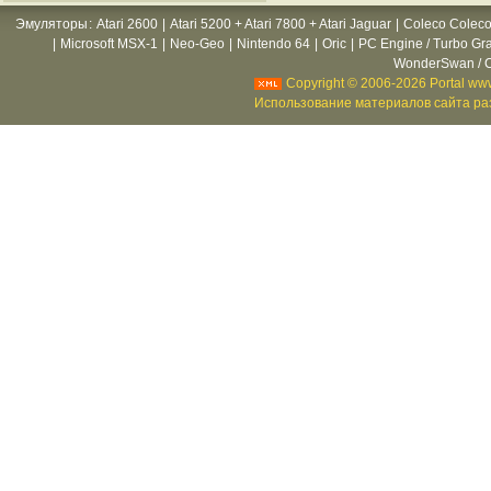
Эмуляторы
:
Atari 2600
|
Atari 5200 + Atari 7800 + Atari Jaguar
|
Coleco Coleco
|
Microsoft MSX-1
|
Neo-Geo
|
Nintendo 64
|
Oric
|
PC Engine / Turbo Gr
WonderSwan / C
Copyright © 2006-2026 Portal www
Использование материалов сайта раз