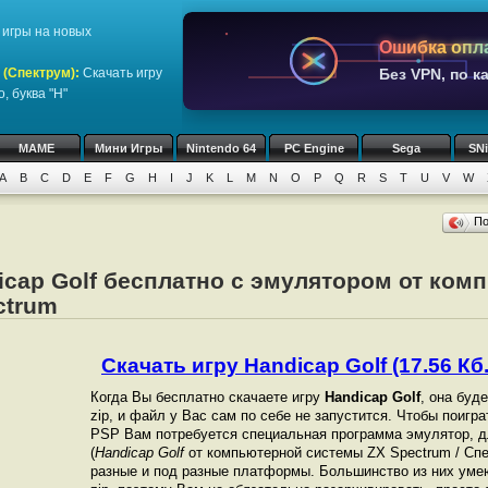
игры на новых
Ошибка опл
 (Спектрум)
:
Скачать игру
Без VPN, по к
, буква "H"
MAME
Мини Игры
Nintendo 64
PC Engine
Sega
SN
A
B
C
D
E
F
G
H
I
J
K
L
M
N
O
P
Q
R
S
T
U
V
W
П
icap Golf бесплатно с эмулятором от ком
ctrum
Скачать игру Handicap Golf (17.56 Кб.
Когда Вы бесплатно скачаете игру
Handicap Golf
, она буд
zip, и файл у Вас сам по себе не запустится. Чтобы поигр
PSP Вам потребуется специальная программа эмулятор, д
(
Handicap Golf
от компьютерной системы ZX Spectrum / Сп
разные и под разные платформы. Большинство из них уме