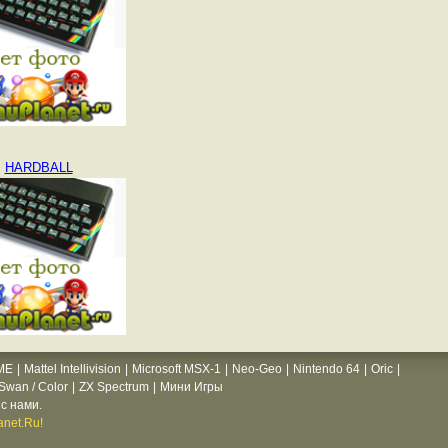
HARDBALL
ME
|
Mattel Intellivision
|
Microsoft MSX-1
|
Neo-Geo
|
Nintendo 64
|
Oric
|
wan / Color
|
ZX Spectrum
|
Мини Игры
с нами.
net.Ru!