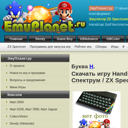
ЭмуПланет.ру:
Старые 
платформах!
Эмулятор ZX Spectrum
Handicap Golf
бесплатно
Главная
Dendy
Game Boy
GBAdvance
GBColor
ZX Spectrum
Программы для запуска игр
Рейтинг игр
Обзоры
Игры:
#
ЭмуПланет.ру
Буква
H
.
О проекте
Скачать игру Hand
Новости игр и программ
Спектрум / ZX Spe
Вопросы и предложения
Мини Игры
Консоли
Atari 2600
Atari 5200, Atari 7800, Atari Jaguar
ColecoVision
Dendy (Nintendo)