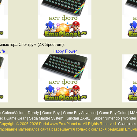
мпьютера Спектрум (ZX Spectrum):
ife
Happy Flower
o ColecoVision
|
Dendy
|
Game Boy
|
Game Boy Advance
|
Game Boy Color
|
MA
ega Game Gear
|
Sega Master System
|
Sinclair ZX-81
|
Super Nintendo
|
WonderS
Copyright © 2006-2026 Portal www.EmuPlanet.ru. All Rights Reserved.
Связаться 
ьзование материалов сайта разрешается только с согласия редакции EmuPla