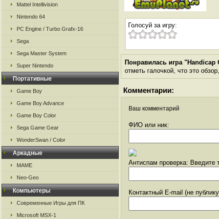
Mattel Intellivision
Nintendo 64
Голосуй за игру:
PC Engine / Turbo Grafx-16
Sega
Sega Master System
Понравилась игра "Handicap 
Super Nintendo
отметь галочкой, что это обзор
Портативные
Комментарии:
Game Boy
Game Boy Advance
Ваш комментарий
Game Boy Color
ФИО или ник:
Sega Game Gear
WonderSwan / Color
Аркадные
Антиспам проверка: Введите т
MAME
Neo-Geo
Компьютеры
Контактный E-mail (не публик
Современные Игры для ПК
Microsoft MSX-1