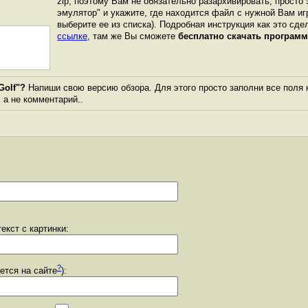
zip, поэтому Вам не обязательно разархивировать, просто 
эмулятор" и укажите, где находится файл с нужной Вам иг
выберите ее из списка). Подробная инструкция как это сде
ссылке
, там же Вы сможете
бесплатно скачать программ
Golf"?
Напиши свою версию обзора. Для этого просто заполни все поля 
, а не комментарий..
екст с картинки:
?
уется на сайте
):