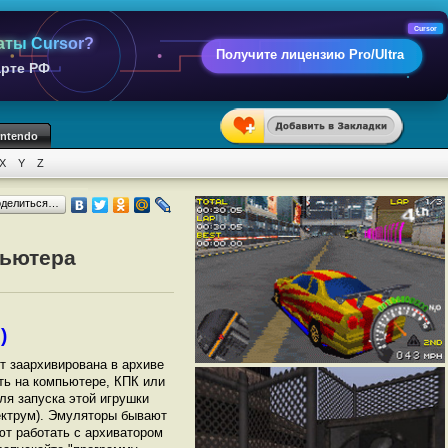
Cursor
аты Cursor?
Получите лицензию Pro/Ultra
арте РФ
intendo
X
Y
Z
оделиться…
пьютера
)
ет заархивирована в архиве
ать на компьютере, КПК или
ля запуска этой игрушки
ектрум). Эмуляторы бывают
ют работать с архиватором