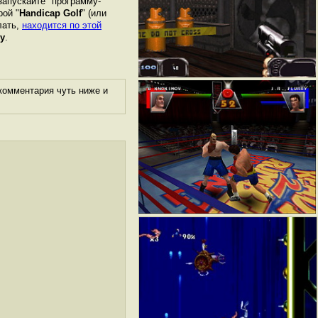
запускайте "программу-
рой "
Handicap Golf
" (или
лать,
находится по этой
у
.
комментария чуть ниже и