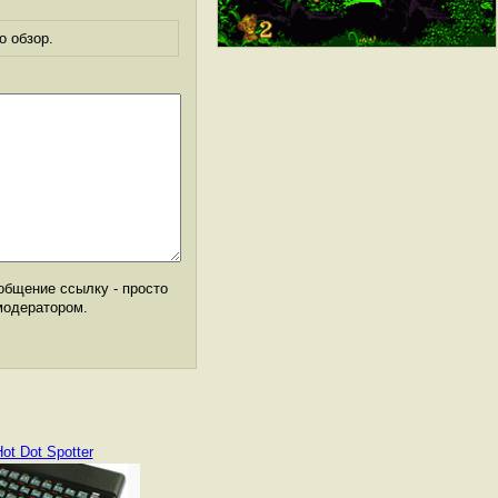
о обзор.
общение ссылку - просто
модератором.
ot Dot Spotter