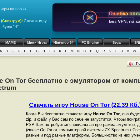
игры на новых
Ошибка опл
 (Спектрум)
:
Скачать игру
Без VPN, по к
 буква "H"
MAME
Мини Игры
Nintendo 64
PC Engine
Sega
SN
A
B
C
D
E
F
G
H
I
J
K
L
M
N
O
P
Q
R
S
T
U
V
W
П
e On Tor бесплатно с эмулятором от ком
ctrum
Скачать игру House On Tor (22.39 Кб.
Когда Вы бесплатно скачаете игру
House On Tor
, она буде
zip, и файл у Вас сам по себе не запустится. Чтобы поигр
PSP Вам потребуется специальная программа эмулятор, д
(
House On Tor
от компьютерной системы ZX Spectrum / Сп
разные и под разные платформы. Большинство из них уме