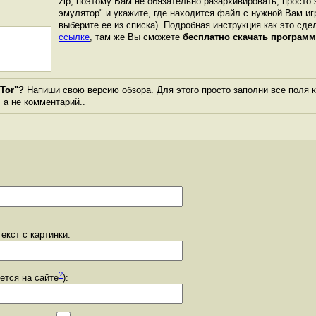
zip, поэтому Вам не обязательно разархивировать, просто 
эмулятор" и укажите, где находится файл с нужной Вам иг
выберите ее из списка). Подробная инструкция как это сде
ссылке
, там же Вы сможете
бесплатно скачать программ
Tor"?
Напиши свою версию обзора. Для этого просто заполни все поля 
, а не комментарий..
екст с картинки:
?
уется на сайте
):