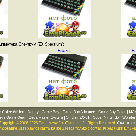
мпьютера Спектрум (ZX Spectrum):
Howzat
Ho
o ColecoVision
|
Dendy
|
Game Boy
|
Game Boy Advance
|
Game Boy Color
|
MA
ega Game Gear
|
Sega Master System
|
Sinclair ZX-81
|
Super Nintendo
|
WonderS
Copyright © 2006-2026 Portal www.EmuPlanet.ru. All Rights Reserved.
Связаться 
ьзование материалов сайта разрешается только с согласия редакции EmuPla