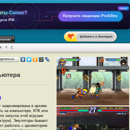
Cursor
аты Cursor?
Получите лицензию Pro/Ultra
арте РФ
intendo
X
Y
Z
оделиться…
пьютера
)
т заархивирована в архиве
ать на компьютере, КПК или
ля запуска этой игрушки
ектрум). Эмуляторы бывают
ют работать с архиватором