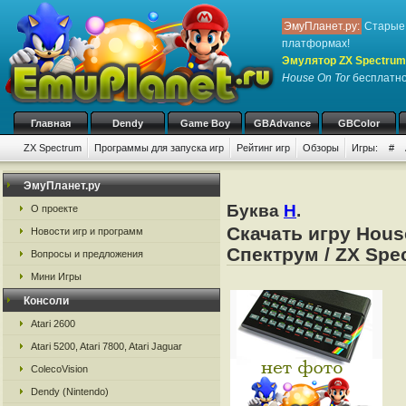
ЭмуПланет.ру:
Старые 
платформах!
Эмулятор ZX Spectrum
House On Tor
бесплатно,
Главная
Dendy
Game Boy
GBAdvance
GBColor
ZX Spectrum
Программы для запуска игр
Рейтинг игр
Обзоры
Игры:
#
ЭмуПланет.ру
Буква
H
.
О проекте
Скачать игру Hous
Новости игр и программ
Спектрум / ZX Spe
Вопросы и предложения
Мини Игры
Консоли
Atari 2600
Atari 5200, Atari 7800, Atari Jaguar
ColecoVision
Dendy (Nintendo)