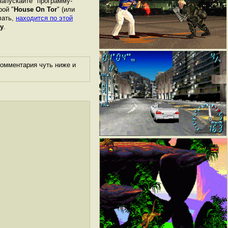
запускайте "программу-
рой "
House On Tor
" (или
лать,
находится по этой
у
.
комментария чуть ниже и