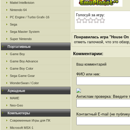
Mattel Intellivision
Nintendo 64
Голосуй за игру:
PC Engine / Turbo Grafx-16
Sega
Sega Master System
Понравилась игра "House On 
Super Nintendo
отметь галочкой, что это обзор
Портативные
Комментарии:
Game Boy
Game Boy Advance
Ваш комментарий
Game Boy Color
ФИО или ник:
Sega Game Gear
WonderSwan / Color
Аркадные
Антиспам проверка: Введите т
MAME
Neo-Geo
Компьютеры
Контактный E-mail (не публик
Современные Игры для ПК
Microsoft MSX-1