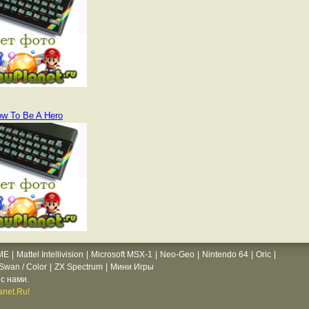
w To Be A Hero
ME
|
Mattel Intellivision
|
Microsoft MSX-1
|
Neo-Geo
|
Nintendo 64
|
Oric
|
wan / Color
|
ZX Spectrum
|
Мини Игры
с нами.
net.Ru!