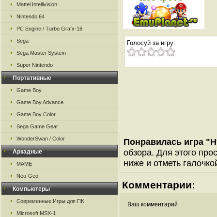
Mattel Intellivision
Nintendo 64
PC Engine / Turbo Grafx-16
Sega
Голосуй за игру:
Sega Master System
Super Nintendo
Портативные
Game Boy
Game Boy Advance
Game Boy Color
Sega Game Gear
WonderSwan / Color
Понравилась игра "H
обзора. Для этого про
Аркадные
ниже и отметь галочкой
MAME
Neo-Geo
Комментарии:
Компьютеры
Современные Игры для ПК
Ваш комментарий
Microsoft MSX-1