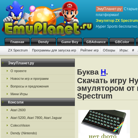
ЭмуПланет.ру:
Старые 
платформах!
Эмулятор ZX Spectrum
Hyper Sports
бесплатно,
Главная
Dendy
Game Boy
GBAdvance
GBColor
ZX Spectrum
Программы для запуска игр
Рейтинг игр
Обзоры
Игры:
#
ЭмуПланет.ру
Буква
H
.
О проекте
Скачать игру Hy
Новости игр и программ
эмулятором от 
Вопросы и предложения
Spectrum
Мини Игры
Консоли
Atari 2600
Atari 5200, Atari 7800, Atari Jaguar
ColecoVision
Dendy (Nintendo)