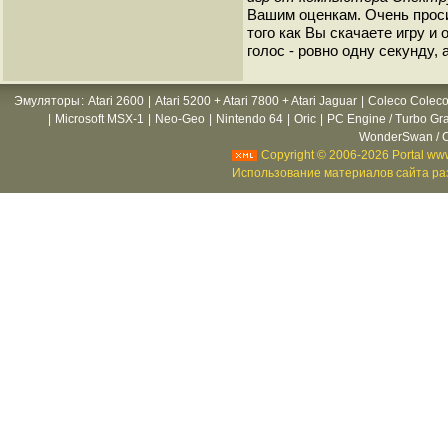
Вашим оценкам. Очень прос
того как Вы скачаете игру и
голос - ровно одну секунду, 
Эмуляторы
:
Atari 2600
|
Atari 5200 + Atari 7800 + Atari Jaguar
|
Coleco Coleco
|
Microsoft MSX-1
|
Neo-Geo
|
Nintendo 64
|
Oric
|
PC Engine / Turbo Gr
WonderSwan / C
Copyright © 2006-2026 Portal www
Использование материалов сайта раз