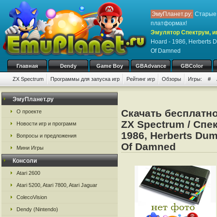
ЭмуПланет.ру:
Старые 
платформах!
Эмулятор Спектрум, иг
Hoard - 1986, Herberts 
Of Damned
Главная
Dendy
Game Boy
GBAdvance
GBColor
ZX Spectrum
Программы для запуска игр
Рейтинг игр
Обзоры
Игры:
#
ЭмуПланет.ру
Скачать бесплатн
О проекте
ZX Spectrum / Спек
Новости игр и программ
1986, Herberts Dum
Вопросы и предложения
Of Damned
Мини Игры
Консоли
Atari 2600
Atari 5200, Atari 7800, Atari Jaguar
ColecoVision
Dendy (Nintendo)