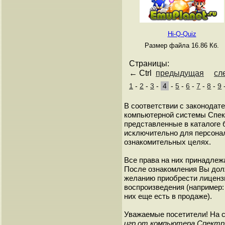
Hi-Q-Quiz
Размер файла 16.86 Кб.
Страницы:
← Ctrl
предыдущая
сл
1
-
2
-
3
-
4
-
5
-
6
-
7
-
8
-
9
В соответствии с законодат
компьютерной системы Спект
представленные в каталоге 
исключительно для персонал
ознакомительных целях.
Все права на них принадлежа
После ознакомления Вы дол
желанию приобрести лиценз
воспроизведения (например: 
них еще есть в продаже).
Уважаемые посетители! На 
игр от компьютера Спект