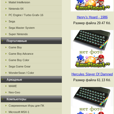
Mattel Intellivision
Nintendo 64
PC Engine / Turbo Grafx-16
Henry's Hoard - 1986
Sega
Размер файла 29.47 Кб.
Sega Master System
Super Nintendo
Портативные
Game Boy
Game Boy Advance
Game Boy Color
Sega Game Gear
WonderSwan / Color
Hercules Slayer Of Damned
Аркадные
Размер файла 61.13 Кб.
MAME
Neo-Geo
Компьютеры
Современные Игры для ПК
Microsoft MSX-1