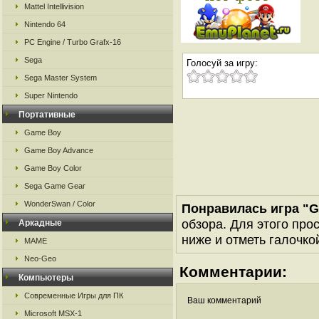
Mattel Intellivision
Nintendo 64
PC Engine / Turbo Grafx-16
Sega
Голосуй за игру:
Sega Master System
Super Nintendo
Портативные
Game Boy
Game Boy Advance
Game Boy Color
Sega Game Gear
WonderSwan / Color
Понравилась игра "G
обзора. Для этого про
Аркадные
ниже и отметь галочкой
MAME
Neo-Geo
Комментарии:
Компьютеры
Современные Игры для ПК
Ваш комментарий
Microsoft MSX-1