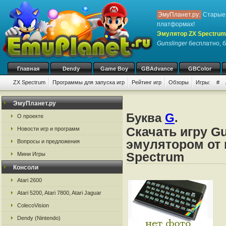
ЭмуПланет.ру:
Старые 
платформах!
Эмулятор ZX Spectrum
Gunslinger
бесплатно, б
Главная
Dendy
Game Boy
GBAdvance
GBColor
ZX Spectrum
Программы для запуска игр
Рейтинг игр
Обзоры
Игры:
#
ЭмуПланет.ру
Буква
G
.
О проекте
Скачать игру Gu
Новости игр и программ
эмулятором от 
Вопросы и предложения
Spectrum
Мини Игры
Консоли
Atari 2600
Atari 5200, Atari 7800, Atari Jaguar
ColecoVision
Dendy (Nintendo)