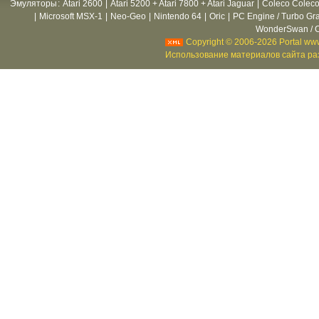
Эмуляторы
:
Atari 2600
|
Atari 5200 + Atari 7800 + Atari Jaguar
|
Coleco Coleco
|
Microsoft MSX-1
|
Neo-Geo
|
Nintendo 64
|
Oric
|
PC Engine / Turbo Gr
WonderSwan / C
Copyright © 2006-2026 Portal www
Использование материалов сайта раз