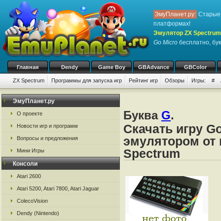
ЭмуПланет.ру:
Старые 
платформах!
Эмулятор ZX Spectrum
Go Micro
бесплатно, бук
Главная
Dendy
Game Boy
GBAdvance
GBColor
ZX Spectrum
Программы для запуска игр
Рейтинг игр
Обзоры
Игры:
#
ЭмуПланет.ру
Буква
G
.
О проекте
Скачать игру Go
Новости игр и программ
эмулятором от 
Вопросы и предложения
Spectrum
Мини Игры
Консоли
Atari 2600
Atari 5200, Atari 7800, Atari Jaguar
ColecoVision
Dendy (Nintendo)