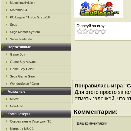
Mattel Intellivision
Nintendo 64
PC Engine / Turbo Grafx-16
Sega
Голосуй за игру:
Sega Master System
Super Nintendo
Портативные
Game Boy
Game Boy Advance
Game Boy Color
Sega Game Gear
WonderSwan / Color
Понравилась игра "G
Для этого просто запо
Аркадные
отметь галочкой, что э
MAME
Neo-Geo
Комментарии:
Компьютеры
Современные Игры для ПК
Ваш комментарий
Microsoft MSX-1