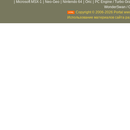
|
Microsoft MSX-1
|
Neo-Geo
|
Nintendo 64
|
Oric
|
PC Engine / Turbo Gr
WonderSwan / C
Copyright © 2006-2026 Portal www
Использование материалов сайта раз