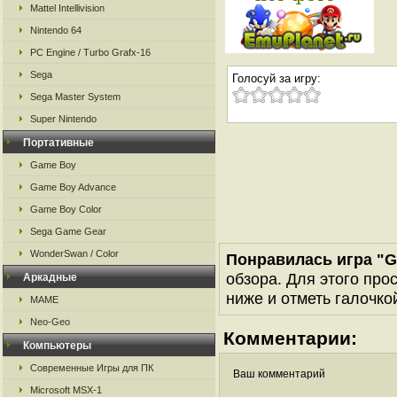
Mattel Intellivision
Nintendo 64
PC Engine / Turbo Grafx-16
Sega
Голосуй за игру:
Sega Master System
Super Nintendo
Портативные
Game Boy
Game Boy Advance
Game Boy Color
Sega Game Gear
WonderSwan / Color
Понравилась игра "Gr
обзора. Для этого про
Аркадные
ниже и отметь галочкой
MAME
Neo-Geo
Комментарии:
Компьютеры
Современные Игры для ПК
Ваш комментарий
Microsoft MSX-1