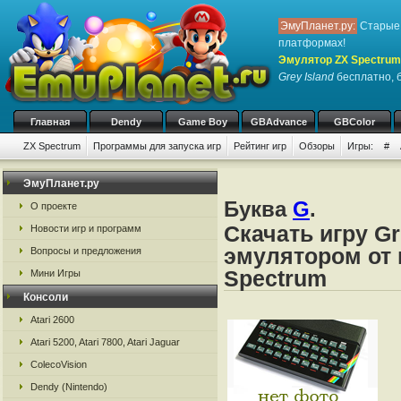
ЭмуПланет.ру:
Старые 
платформах!
Эмулятор ZX Spectrum
Grey Island
бесплатно, б
Главная
Dendy
Game Boy
GBAdvance
GBColor
ZX Spectrum
Программы для запуска игр
Рейтинг игр
Обзоры
Игры:
#
ЭмуПланет.ру
Буква
G
.
О проекте
Скачать игру Gr
Новости игр и программ
эмулятором от 
Вопросы и предложения
Spectrum
Мини Игры
Консоли
Atari 2600
Atari 5200, Atari 7800, Atari Jaguar
ColecoVision
Dendy (Nintendo)