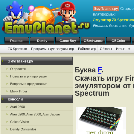
ЭмуПланет.ру:
Старые 
платформах!
Эмулятор ZX Spectrum
Firelance
бесплатно, бук
Главная
Dendy
Game Boy
GBAdvance
GBColor
ZX Spectrum
Программы для запуска игр
Рейтинг игр
Обзоры
Игры:
#
ЭмуПланет.ру
Буква
F
.
О проекте
Скачать игру Fi
Новости игр и программ
эмулятором от 
Вопросы и предложения
Spectrum
Мини Игры
Консоли
Atari 2600
Atari 5200, Atari 7800, Atari Jaguar
ColecoVision
Dendy (Nintendo)