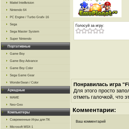
Mattel Intellivision
Nintendo 64
PC Engine / Turbo Grafx-16
Sega
Голосуй за игру:
Sega Master System
Super Nintendo
Портативные
Game Boy
Game Boy Advance
Game Boy Color
Sega Game Gear
WonderSwan / Color
Понравилась игра "Fi
Для этого просто запо
Аркадные
отметь галочкой, что э
MAME
Neo-Geo
Комментарии:
Компьютеры
Современные Игры для ПК
Ваш комментарий
Microsoft MSX-1