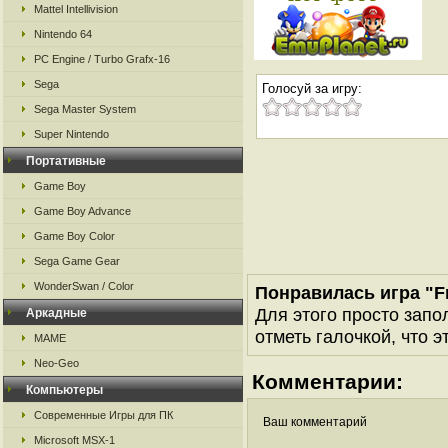
Mattel Intellivision
Nintendo 64
PC Engine / Turbo Grafx-16
Sega
Голосуй за игру:
Sega Master System
Super Nintendo
Портативные
Game Boy
Game Boy Advance
Game Boy Color
Sega Game Gear
WonderSwan / Color
Понравилась игра "F
Для этого просто запо
Аркадные
отметь галочкой, что э
MAME
Neo-Geo
Комментарии:
Компьютеры
Современные Игры для ПК
Ваш комментарий
Microsoft MSX-1