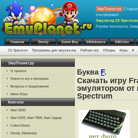
ЭмуПланет.ру:
Старые 
платформах!
Эмулятор ZX Spectrum
Frankie
бесплатно, буква
Главная
Dendy
Game Boy
GBAdvance
GBColor
ZX Spectrum
Программы для запуска игр
Рейтинг игр
Обзоры
Игры:
#
ЭмуПланет.ру
Буква
F
.
О проекте
Скачать игру Fr
Новости игр и программ
эмулятором от 
Вопросы и предложения
Spectrum
Мини Игры
Консоли
Atari 2600
Atari 5200, Atari 7800, Atari Jaguar
ColecoVision
Dendy (Nintendo)