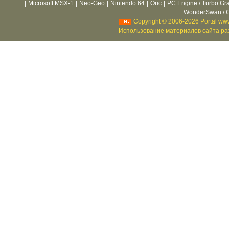
|
Microsoft MSX-1
|
Neo-Geo
|
Nintendo 64
|
Oric
|
PC Engine / Turbo Gr
WonderSwan / C
Copyright © 2006-2026 Portal www
Использование материалов сайта раз