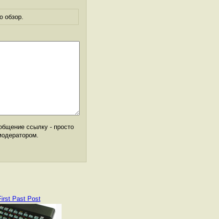
о обзор.
общение ссылку - просто
модератором.
First Past Post