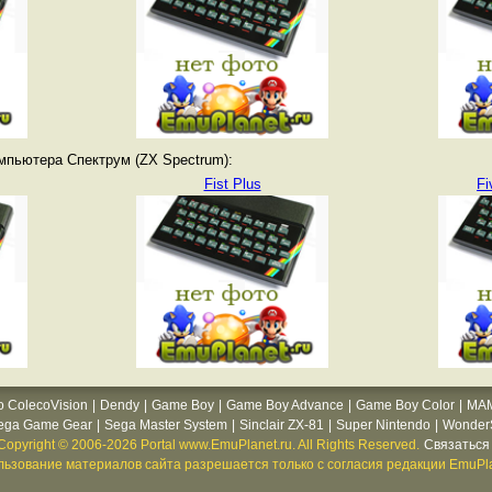
мпьютера Спектрум (ZX Spectrum):
Fist Plus
Fi
o ColecoVision
|
Dendy
|
Game Boy
|
Game Boy Advance
|
Game Boy Color
|
MA
ega Game Gear
|
Sega Master System
|
Sinclair ZX-81
|
Super Nintendo
|
WonderS
Copyright © 2006-2026 Portal www.EmuPlanet.ru. All Rights Reserved.
Связаться 
ьзование материалов сайта разрешается только с согласия редакции EmuPla