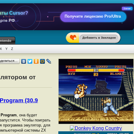
Cursor
аты Cursor?
Получите лицензию Pro/Ultra
арте РФ
intendo
X
Y
Z
оделиться…
улятором от
 Program (30.9
e Program
, она будет
 запустится. Чтобы поиграть
я программа эмулятор, для
омпьютерной системы ZX