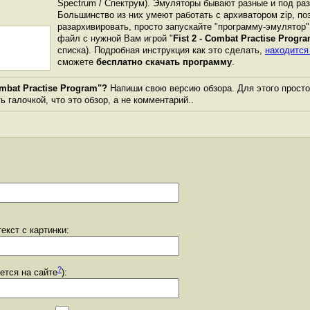
Spectrum / Спектрум). Эмуляторы бывают разные и под р
Большинство из них умеют работать с архиватором zip, по
разархивировать, просто запускайте "программу-эмулятор"
файл с нужной Вам игрой "
Fist 2 - Combat Practise Progr
списка). Подробная инструкция как это сделать,
находится
сможете
бесплатно скачать программу
.
ombat Practise Program"?
Напиши свою версию обзора. Для этого просто
 галочкой, что это обзор, а не комментарий..
екст с картинки:
?
уется на сайте
):