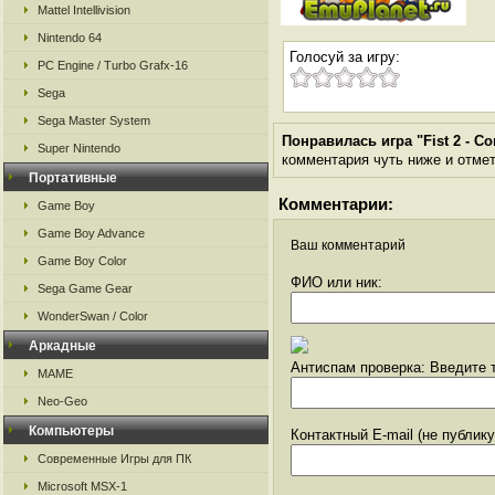
Mattel Intellivision
Nintendo 64
Голосуй за игру:
PC Engine / Turbo Grafx-16
Sega
Sega Master System
Понравилась игра "Fist 2 - C
Super Nintendo
комментария чуть ниже и отметь
Портативные
Комментарии:
Game Boy
Game Boy Advance
Ваш комментарий
Game Boy Color
ФИО или ник:
Sega Game Gear
WonderSwan / Color
Аркадные
Антиспам проверка: Введите т
MAME
Neo-Geo
Компьютеры
Контактный E-mail (не публик
Современные Игры для ПК
Microsoft MSX-1