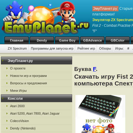
ЭмуПланет.ру:
Старые 
платформах!
Эмулятор ZX Spectrum
Fist 2 - Combat Practise
"F"
Главная
Dendy
Game Boy
GBAdvance
GBColor
ZX Spectrum
Программы для запуска игр
Рейтинг игр
Обзоры
Игры:
#
ЭмуПланет.ру
Буква
F
.
О проекте
Скачать игру Fist
Новости игр и программ
компьютера Спект
Вопросы и предложения
Мини Игры
Консоли
Atari 2600
Atari 5200, Atari 7800, Atari Jaguar
ColecoVision
Dendy (Nintendo)