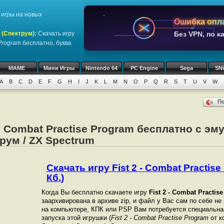
игры на новых
Ошибка опл
 (Спектрум)
:
Скачать игру
Без VPN, по к
 Program
бесплатно, буква
MAME
Мини Игры
Nintendo 64
PC Engine
Sega
SN
A
B
C
D
E
F
G
H
I
J
K
L
M
N
O
P
Q
R
S
T
U
V
W
П
 2 Combat Practise Program бесплатно с эм
рум / ZX Spectrum
Скачать игру Fist 2 - Combat Practise
Кб.)
Когда Вы бесплатно скачаете игру
Fist 2 - Combat Practis
заархивирована в архиве zip, и файл у Вас сам по себе не
на компьютере, КПК или PSP Вам потребуется специальна
запуска этой игрушки (
Fist 2 - Combat Practise Program
от к