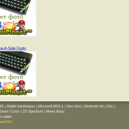
ve-A-Side Footy
ME
|
Mattel Intellivision
|
Microsoft MSX-1
|
Neo-Geo
|
Nintendo 64
|
Oric
|
wan / Color
|
ZX Spectrum
|
Мини Игры
с нами.
net.Ru!