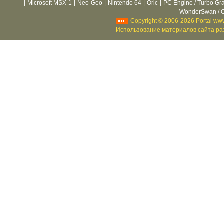
|
Microsoft MSX-1
|
Neo-Geo
|
Nintendo 64
|
Oric
|
PC Engine / Turbo Gr
WonderSwan / C
Copyright © 2006-2026 Portal www
Использование материалов сайта раз