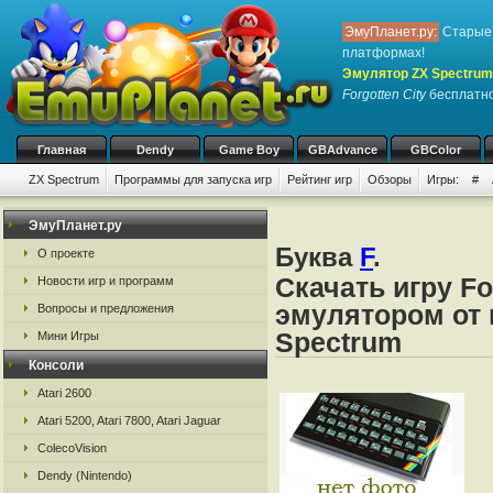
ЭмуПланет.ру:
Старые 
платформах!
Эмулятор ZX Spectrum
Forgotten City
бесплатно,
Главная
Dendy
Game Boy
GBAdvance
GBColor
ZX Spectrum
Программы для запуска игр
Рейтинг игр
Обзоры
Игры:
#
ЭмуПланет.ру
Буква
F
.
О проекте
Скачать игру Fo
Новости игр и программ
эмулятором от 
Вопросы и предложения
Spectrum
Мини Игры
Консоли
Atari 2600
Atari 5200, Atari 7800, Atari Jaguar
ColecoVision
Dendy (Nintendo)