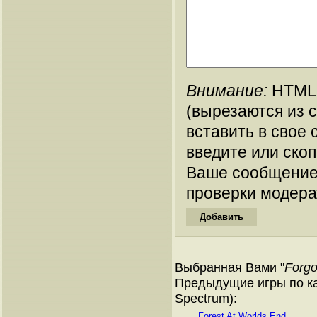
Внимание:
HTML-
(вырезаются из 
вставить в свое 
введите или ско
Ваше сообщение
проверки модера
Выбранная Вами "
Forgo
Предыдущие игры по ка
Spectrum):
Forest At Worlds End