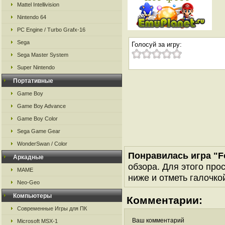
Mattel Intellivision
Nintendo 64
PC Engine / Turbo Grafx-16
Sega
Голосуй за игру:
Sega Master System
Super Nintendo
Портативные
Game Boy
Game Boy Advance
Game Boy Color
Sega Game Gear
WonderSwan / Color
Понравилась игра "Fo
Аркадные
обзора. Для этого про
MAME
ниже и отметь галочкой
Neo-Geo
Компьютеры
Комментарии:
Современные Игры для ПК
Ваш комментарий
Microsoft MSX-1