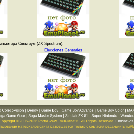
мпьютера Спектрум (ZX Spectrum):
Elecciones Generales
o ColecoVision
|
Dendy
|
Game Boy
|
Game Boy Advance
|
Game Boy Color
|
MA
ega Game Gear
|
Sega Master System
|
Sinclair ZX-81
|
Super Nintendo
|
WonderS
Copyright © 2006-2026 Portal www.EmuPlanet.ru. All Rights Reserved.
Связаться 
ьзование материалов сайта разрешается только с согласия редакции EmuPla