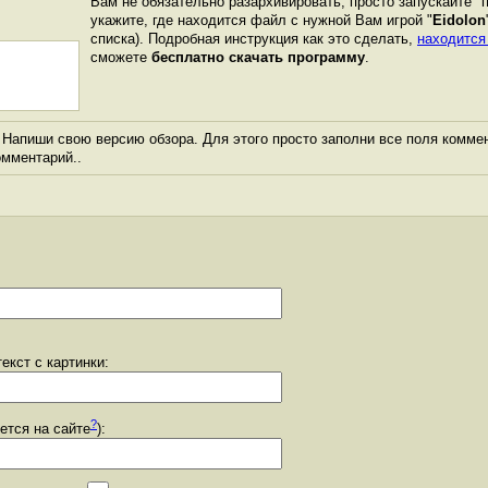
Вам не обязательно разархивировать, просто запускайте "
укажите, где находится файл с нужной Вам игрой "
Eidolon
списка). Подробная инструкция как это сделать,
находится
сможете
бесплатно скачать программу
.
Напиши свою версию обзора. Для этого просто заполни все поля коммен
комментарий..
екст с картинки:
?
уется на сайте
):