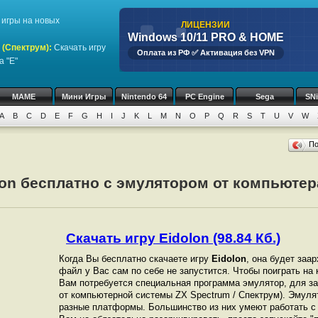
игры на новых
ЛИЦЕНЗИИ
Windows 10/11 PRO & HOME
 (Спектрум)
:
Скачать игру
Оплата из РФ ✅ Активация без VPN
а "E"
MAME
Мини Игры
Nintendo 64
PC Engine
Sega
SN
A
B
C
D
E
F
G
H
I
J
K
L
M
N
O
P
Q
R
S
T
U
V
W
П
lon бесплатно с эмулятором от компьютер
Скачать игру Eidolon (98.84 Кб.)
Когда Вы бесплатно скачаете игру
Eidolon
, она будет заар
файл у Вас сам по себе не запустится. Чтобы поиграть н
Вам потребуется специальная программа эмулятор, для зап
от компьютерной системы ZX Spectrum / Спектрум). Эмуля
разные платформы. Большинство из них умеют работать с 