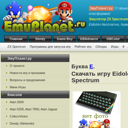
ЭмуПланет.ру:
Старые 
платформах!
Эмулятор ZX Spectrum
Eidolon
бесплатно, букв
Главная
Dendy
Game Boy
GBAdvance
GBColor
ZX Spectrum
Программы для запуска игр
Рейтинг игр
Обзоры
Игры:
#
ЭмуПланет.ру
Буква
E
.
О проекте
Скачать игру Eido
Новости игр и программ
Spectrum
Вопросы и предложения
Мини Игры
Консоли
Atari 2600
Atari 5200, Atari 7800, Atari Jaguar
ColecoVision
Dendy (Nintendo)