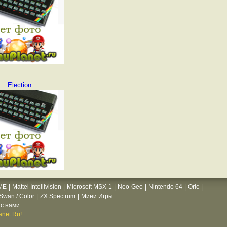
Election
ME
|
Mattel Intellivision
|
Microsoft MSX-1
|
Neo-Geo
|
Nintendo 64
|
Oric
|
wan / Color
|
ZX Spectrum
|
Мини Игры
с нами.
net.Ru!