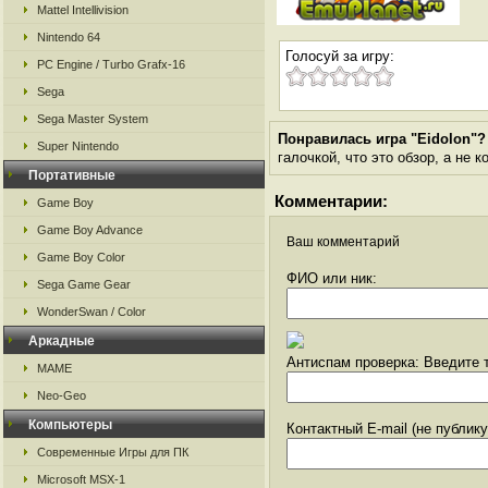
Mattel Intellivision
Nintendo 64
Голосуй за игру:
PC Engine / Turbo Grafx-16
Sega
Sega Master System
Понравилась игра "Eidolon"?
Super Nintendo
галочкой, что это обзор, а не 
Портативные
Комментарии:
Game Boy
Game Boy Advance
Ваш комментарий
Game Boy Color
ФИО или ник:
Sega Game Gear
WonderSwan / Color
Аркадные
Антиспам проверка: Введите т
MAME
Neo-Geo
Компьютеры
Контактный E-mail (не публик
Современные Игры для ПК
Microsoft MSX-1