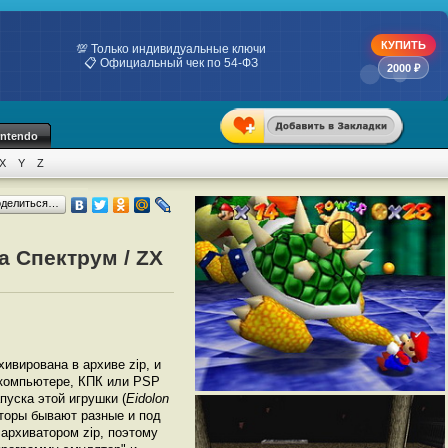
КУПИТЬ
💯 Только индивидуальные ключи
📋 Официальный чек по 54-ФЗ
2000 ₽
intendo
X
Y
Z
оделиться…
а Спектрум / ZX
хивирована в архиве zip, и
а компьютере, КПК или PSP
уска этой игрушки (
Eidolon
торы бывают разные и под
архиватором zip, поэтому