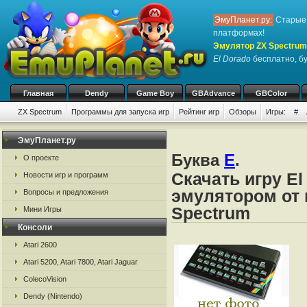
ЭмуПланет.ру:
Старые 
платформах!
Эмулятор ZX Spectrum
El Dorado
бесплатно, бу
Главная
Dendy
Game Boy
GBAdvance
GBColor
ZX Spectrum
Программы для запуска игр
Рейтинг игр
Обзоры
Игры:
#
ЭмуПланет.ру
Буква
E
.
О проекте
Скачать игру El
Новости игр и программ
эмулятором от 
Вопросы и предложения
Spectrum
Мини Игры
Консоли
Atari 2600
Atari 5200, Atari 7800, Atari Jaguar
ColecoVision
Dendy (Nintendo)