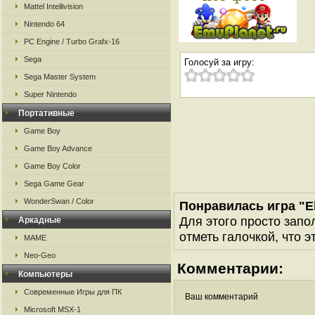
Mattel Intellivision
Nintendo 64
PC Engine / Turbo Grafx-16
Sega
Голосуй за игру:
Sega Master System
Super Nintendo
Портативные
Game Boy
Game Boy Advance
Game Boy Color
Sega Game Gear
WonderSwan / Color
Понравилась игра "E
Для этого просто запо
Аркадные
отметь галочкой, что э
MAME
Neo-Geo
Комментарии:
Компьютеры
Современные Игры для ПК
Ваш комментарий
Microsoft MSX-1