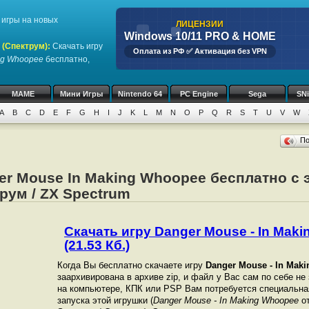
игры на новых
ЛИЦЕНЗИИ
Windows 10/11 PRO & HOME
 (Спектрум)
:
Скачать игру
Оплата из РФ ✅ Активация без VPN
ing Whoopee
бесплатно,
MAME
Мини Игры
Nintendo 64
PC Engine
Sega
SN
A
B
C
D
E
F
G
H
I
J
K
L
M
N
O
P
Q
R
S
T
U
V
W
П
er Mouse In Making Whoopee бесплатно с
рум / ZX Spectrum
Скачать игру Danger Mouse - In Mak
(21.53 Кб.)
Когда Вы бесплатно скачаете игру
Danger Mouse - In Mak
заархивирована в архиве zip, и файл у Вас сам по себе не
на компьютере, КПК или PSP Вам потребуется специальна
запуска этой игрушки (
Danger Mouse - In Making Whoopee
от