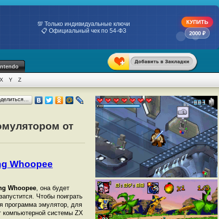
КУПИТЬ
💯 Только индивидуальные ключи
📋 Официальный чек по 54-ФЗ
2000 ₽
intendo
X
Y
Z
оделиться…
 эмулятором от
ing Whoopee
ing Whoopee
, она будет
 запустится. Чтобы поиграть
я программа эмулятор, для
 компьютерной системы ZX