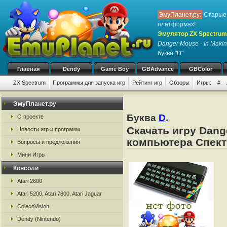
ЭмуПланет.ру:
Старые 
платформах!
Эмулятор ZX Spectrum
Danger Mouse - In Mak
буква "D"
Главная
Dendy
Game Boy
GBAdvance
GBColor
ZX Spectrum
Программы для запуска игр
Рейтинг игр
Обзоры
Игры:
#
ЭмуПланет.ру
Буква
D
.
О проекте
Скачать игру Dang
Новости игр и программ
компьютера Спект
Вопросы и предложения
Мини Игры
Консоли
Atari 2600
Atari 5200, Atari 7800, Atari Jaguar
ColecoVision
Dendy (Nintendo)