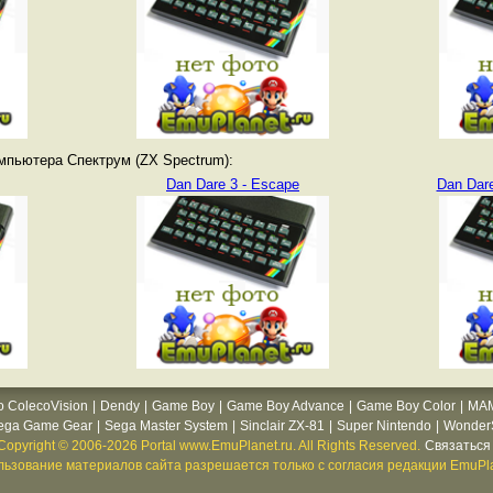
мпьютера Спектрум (ZX Spectrum):
Dan Dare 3 - Escape
Dan Dare
o ColecoVision
|
Dendy
|
Game Boy
|
Game Boy Advance
|
Game Boy Color
|
MA
ega Game Gear
|
Sega Master System
|
Sinclair ZX-81
|
Super Nintendo
|
WonderS
Copyright © 2006-2026 Portal www.EmuPlanet.ru. All Rights Reserved.
Связаться 
ьзование материалов сайта разрешается только с согласия редакции EmuPla