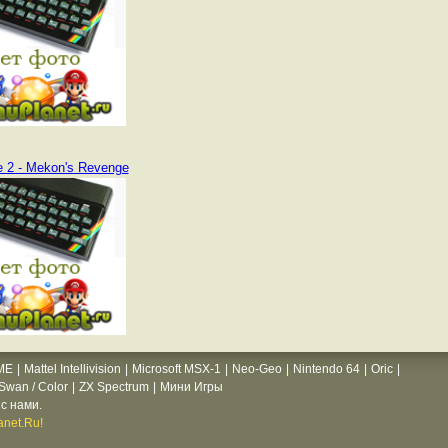
 2 - Mekon's Revenge
ME
|
Mattel Intellivision
|
Microsoft MSX-1
|
Neo-Geo
|
Nintendo 64
|
Oric
|
wan / Color
|
ZX Spectrum
|
Мини Игры
с нами.
net.Ru!