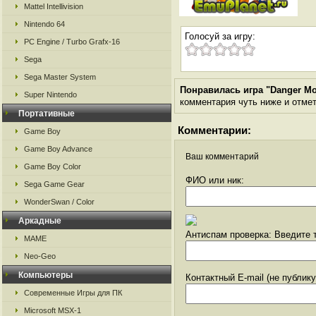
Mattel Intellivision
Nintendo 64
Голосуй за игру:
PC Engine / Turbo Grafx-16
Sega
Sega Master System
Понравилась игра "Danger Mo
Super Nintendo
комментария чуть ниже и отметь
Портативные
Комментарии:
Game Boy
Game Boy Advance
Ваш комментарий
Game Boy Color
ФИО или ник:
Sega Game Gear
WonderSwan / Color
Аркадные
Антиспам проверка: Введите т
MAME
Neo-Geo
Компьютеры
Контактный E-mail (не публик
Современные Игры для ПК
Microsoft MSX-1