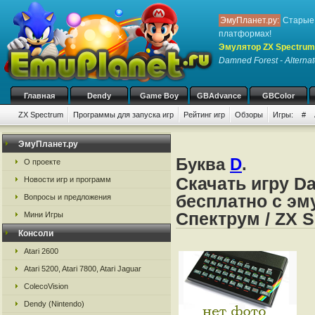
ЭмуПланет.ру:
Старые 
платформах!
Эмулятор ZX Spectrum
Damned Forest - Alterna
Главная
Dendy
Game Boy
GBAdvance
GBColor
ZX Spectrum
Программы для запуска игр
Рейтинг игр
Обзоры
Игры:
#
ЭмуПланет.ру
Буква
D
.
О проекте
Скачать игру Da
Новости игр и программ
бесплатно с эм
Вопросы и предложения
Спектрум / ZX 
Мини Игры
Консоли
Atari 2600
Atari 5200, Atari 7800, Atari Jaguar
ColecoVision
Dendy (Nintendo)