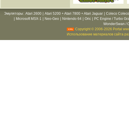
Эмуляторы
:
Atari 2600
|
Atari 5200 + Atari 7800 + Atari Jaguar
|
Coleco Coleco
|
Microsoft MSX-1
|
Neo-Geo
|
Nintendo 64
|
Oric
|
PC Engine / Turbo Gr
WonderSwan / C
Copyright © 2006-2026 Portal www
Использование материалов сайта раз