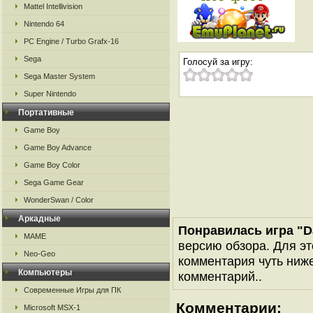
Mattel Intellivision
Nintendo 64
PC Engine / Turbo Grafx-16
Sega
Голосуй за игру:
Sega Master System
Super Nintendo
Портативные
Game Boy
Game Boy Advance
Game Boy Color
Sega Game Gear
WonderSwan / Color
Аркадные
Понравилась игра "Da
MAME
версию обзора. Для эт
Neo-Geo
комментария чуть ниже 
Компьютеры
комментарий..
Современные Игры для ПК
Комментарии:
Microsoft MSX-1