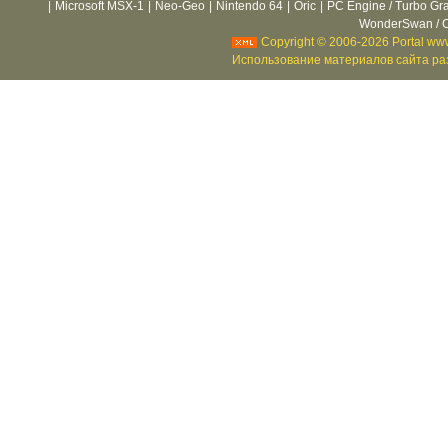
|
Microsoft MSX-1
|
Neo-Geo
|
Nintendo 64
|
Oric
|
PC Engine / Turbo Gr
WonderSwan / C
Copyright © 2006-2026 Portal www
Использование материалов сайта раз