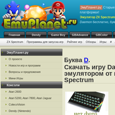
ЭмуПланет.ру:
Старые 
платформах!
Эмулятор ZX Spectrum
Daemon
бесплатно, бук
Главная
Dendy
Game Boy
GBAdvance
GBColor
ZX Spectrum
Программы для запуска игр
Рейтинг игр
Обзоры
Игры:
#
ЭмуПланет.ру
Буква
D
.
О проекте
Скачать игру D
Новости игр и программ
эмулятором от 
Вопросы и предложения
Spectrum
Мини Игры
Консоли
Atari 2600
Atari 5200, Atari 7800, Atari Jaguar
ColecoVision
Dendy (Nintendo)