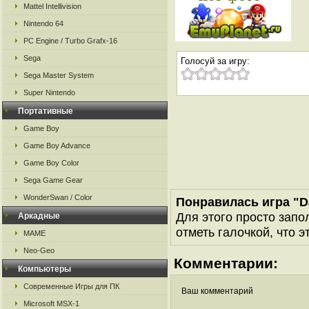
Mattel Intellivision
Nintendo 64
PC Engine / Turbo Grafx-16
Sega
Голосуй за игру:
Sega Master System
Super Nintendo
Портативные
Game Boy
Game Boy Advance
Game Boy Color
Sega Game Gear
WonderSwan / Color
Понравилась игра "
Для этого просто запо
Аркадные
отметь галочкой, что э
MAME
Neo-Geo
Комментарии:
Компьютеры
Современные Игры для ПК
Ваш комментарий
Microsoft MSX-1