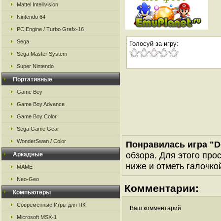
Mattel Intellivision
Nintendo 64
PC Engine / Turbo Grafx-16
Sega
Голосуй за игру:
Sega Master System
Super Nintendo
Портативные
Game Boy
Game Boy Advance
Game Boy Color
Sega Game Gear
WonderSwan / Color
Понравилась игра "D
обзора. Для этого про
Аркадные
ниже и отметь галочкой
MAME
Neo-Geo
Комментарии:
Компьютеры
Современные Игры для ПК
Ваш комментарий
Microsoft MSX-1