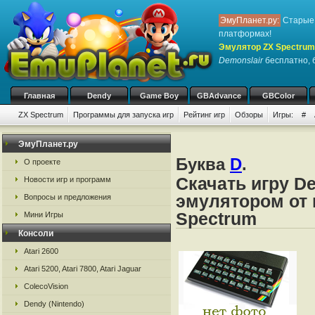
ЭмуПланет.ру:
Старые 
платформах!
Эмулятор ZX Spectrum
Demonslair
бесплатно, б
Главная
Dendy
Game Boy
GBAdvance
GBColor
ZX Spectrum
Программы для запуска игр
Рейтинг игр
Обзоры
Игры:
#
ЭмуПланет.ру
Буква
D
.
О проекте
Скачать игру De
Новости игр и программ
эмулятором от 
Вопросы и предложения
Spectrum
Мини Игры
Консоли
Atari 2600
Atari 5200, Atari 7800, Atari Jaguar
ColecoVision
Dendy (Nintendo)