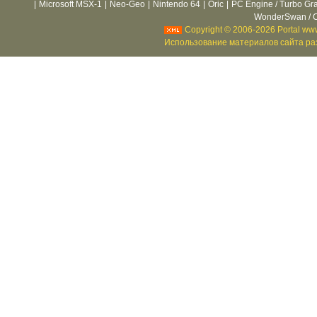
|
Microsoft MSX-1
|
Neo-Geo
|
Nintendo 64
|
Oric
|
PC Engine / Turbo Gr
WonderSwan / C
Copyright © 2006-2026 Portal www
Использование материалов сайта раз