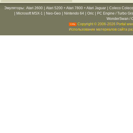
Эмуляторы
:
Atari 2600
|
Atari 5200 + Atari 7800 + Atari Jaguar
|
Coleco Coleco
|
Microsoft MSX-1
|
Neo-Geo
|
Nintendo 64
|
Oric
|
PC Engine / Turbo Gr
WonderSwan / C
Copyright © 2006-2026 Portal www
Использование материалов сайта раз