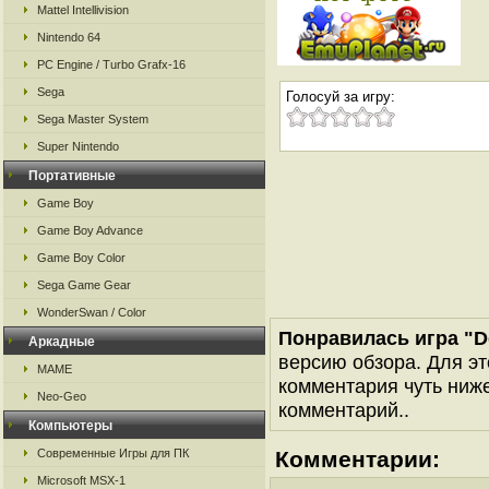
Mattel Intellivision
Nintendo 64
PC Engine / Turbo Grafx-16
Sega
Голосуй за игру:
Sega Master System
Super Nintendo
Портативные
Game Boy
Game Boy Advance
Game Boy Color
Sega Game Gear
WonderSwan / Color
Понравилась игра "De
Аркадные
версию обзора. Для эт
MAME
комментария чуть ниже 
Neo-Geo
комментарий..
Компьютеры
Современные Игры для ПК
Комментарии:
Microsoft MSX-1