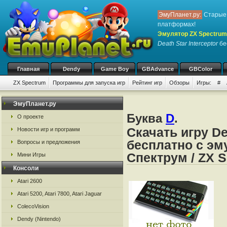
ЭмуПланет.ру:
Старые 
платформах!
Эмулятор ZX Spectrum
Death Star Interceptor
бе
Главная
Dendy
Game Boy
GBAdvance
GBColor
ZX Spectrum
Программы для запуска игр
Рейтинг игр
Обзоры
Игры:
#
ЭмуПланет.ру
Буква
D
.
О проекте
Скачать игру Dea
Новости игр и программ
бесплатно с эм
Вопросы и предложения
Спектрум / ZX 
Мини Игры
Консоли
Atari 2600
Atari 5200, Atari 7800, Atari Jaguar
ColecoVision
Dendy (Nintendo)