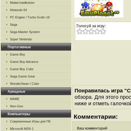
Mattel Intellivision
Nintendo 64
PC Engine / Turbo Grafx-16
Sega
Голосуй за игру:
Sega Master System
Super Nintendo
Портативные
Game Boy
Game Boy Advance
Game Boy Color
Sega Game Gear
WonderSwan / Color
Понравилась игра "C
Аркадные
обзора. Для этого про
MAME
ниже и отметь галочкой
Neo-Geo
Компьютеры
Комментарии:
Современные Игры для ПК
Ваш комментарий
Microsoft MSX-1