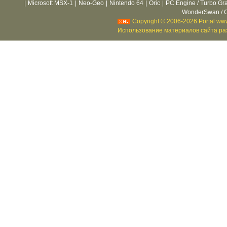
|
Microsoft MSX-1
|
Neo-Geo
|
Nintendo 64
|
Oric
|
PC Engine / Turbo Gr
WonderSwan / C
Copyright © 2006-2026 Portal www
Использование материалов сайта раз