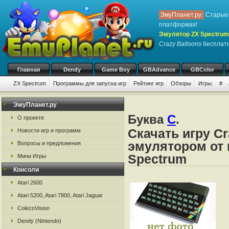
ЭмуПланет.ру:
Старые 
платформах!
Эмулятор ZX Spectrum
Crazy Balloons
бесплатн
Главная
Dendy
Game Boy
GBAdvance
GBColor
ZX Spectrum
Программы для запуска игр
Рейтинг игр
Обзоры
Игры:
#
ЭмуПланет.ру
Буква
C
.
О проекте
Скачать игру Cr
Новости игр и программ
эмулятором от 
Вопросы и предложения
Spectrum
Мини Игры
Консоли
Atari 2600
Atari 5200, Atari 7800, Atari Jaguar
ColecoVision
Dendy (Nintendo)