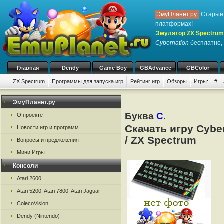
ЭмуПланет.ру:
Старые 
платформах!
Эмулятор ZX Spectrum
Cybernation
бесплатно, 
Главная
Dendy
Game Boy
GBAdvance
GBColor
ZX Spectrum
Программы для запуска игр
Рейтинг игр
Обзоры
Игры:
#
ЭмуПланет.ру
Буква
C
.
О проекте
Скачать игру Cybe
Новости игр и программ
/ ZX Spectrum
Вопросы и предложения
Мини Игры
Консоли
Atari 2600
Atari 5200, Atari 7800, Atari Jaguar
ColecoVision
Dendy (Nintendo)