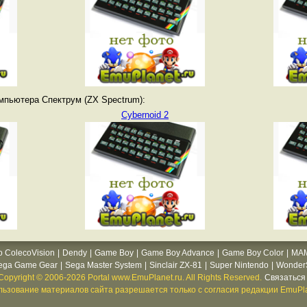
мпьютера Спектрум (ZX Spectrum):
Cybernoid 2
o ColecoVision
|
Dendy
|
Game Boy
|
Game Boy Advance
|
Game Boy Color
|
MA
ega Game Gear
|
Sega Master System
|
Sinclair ZX-81
|
Super Nintendo
|
WonderS
Copyright © 2006-2026 Portal www.EmuPlanet.ru. All Rights Reserved.
Связаться 
ьзование материалов сайта разрешается только с согласия редакции EmuPla