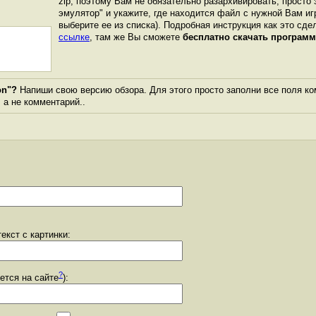
zip, поэтому Вам не обязательно разархивировать, просто 
эмулятор" и укажите, где находится файл с нужной Вам иг
выберите ее из списка). Подробная инструкция как это сде
ссылке
, там же Вы сможете
бесплатно скачать программ
on"?
Напиши свою версию обзора. Для этого просто заполни все поля ко
, а не комментарий..
екст с картинки:
?
уется на сайте
):