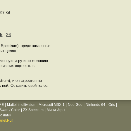
97 Кб.
25
-
26
 Spectrum), представленные
ых целях.
аченную игру и по желанию
 из них еще есть в
trum), и он строится по
 ней. Оставить свой голос -
ME
|
Mattel Intellivision
|
Microsoft MSX-1
|
Neo-Geo
|
Nintendo 64
|
Oric
|
wan / Color
|
ZX Spectrum
|
Мини Игры
с нами.
net.Ru!