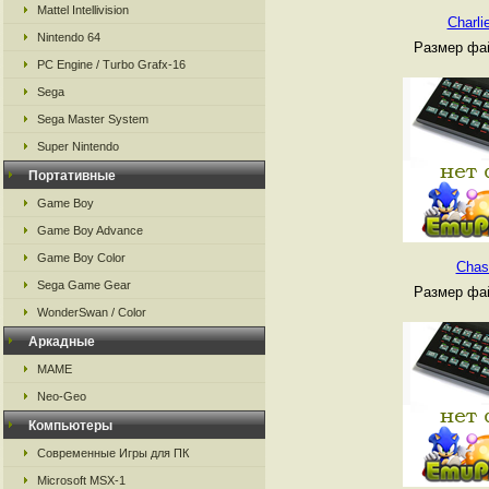
Mattel Intellivision
Charli
Nintendo 64
Размер фай
PC Engine / Turbo Grafx-16
Sega
Sega Master System
Super Nintendo
Портативные
Game Boy
Game Boy Advance
Game Boy Color
Chas
Sega Game Gear
Размер фай
WonderSwan / Color
Аркадные
MAME
Neo-Geo
Компьютеры
Современные Игры для ПК
Microsoft MSX-1