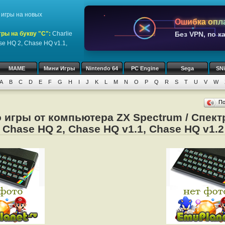
игры на новых
Ошибка опл
ры на букву "C":
Charlie
Без VPN, по к
se HQ 2, Chase HQ v1.1,
MAME
Мини Игры
Nintendo 64
PC Engine
Sega
SN
A
B
C
D
E
F
G
H
I
J
K
L
M
N
O
P
Q
R
S
T
U
V
W
П
 игры от компьютера ZX Spectrum / Спектр
 Chase HQ 2, Chase HQ v1.1, Chase HQ v1.2