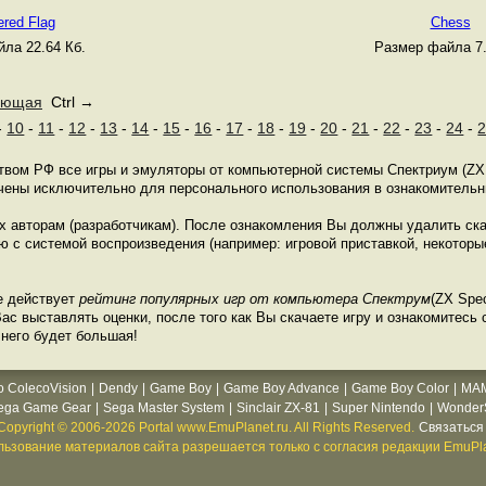
red Flag
Chess
ла 22.64 Кб.
Размер файла 7.
ующая
Ctrl →
-
10
-
11
-
12
-
13
-
14
-
15
-
16
-
17
-
18
-
19
-
20
-
21
-
22
-
23
-
24
-
ством РФ все игры и эмуляторы от компьютерной системы Спектриум (ZX
ачены исключительно для персонального использования в ознакомительн
их авторам (разработчикам). После ознакомления Вы должны удалить ск
 с системой воспроизведения (например: игровой приставкой, некоторые
е действует
рейтинг популярных игр от компьютера Спектрум
(ZX Spec
с выставлять оценки, после того как Вы скачаете игру и ознакомитесь с
 него будет большая!
o ColecoVision
|
Dendy
|
Game Boy
|
Game Boy Advance
|
Game Boy Color
|
MA
ega Game Gear
|
Sega Master System
|
Sinclair ZX-81
|
Super Nintendo
|
WonderS
Copyright © 2006-2026 Portal www.EmuPlanet.ru. All Rights Reserved.
Связаться 
ьзование материалов сайта разрешается только с согласия редакции EmuPla