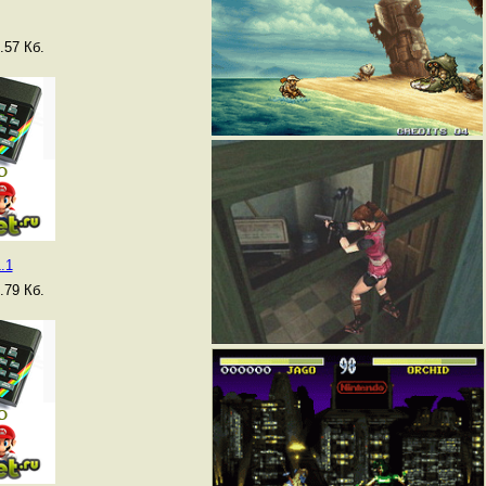
.57 Кб.
.1
.79 Кб.