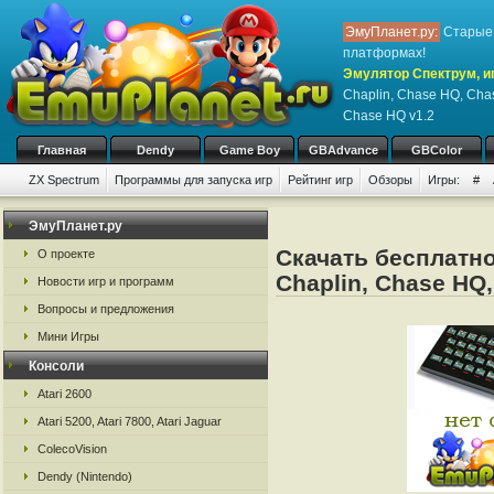
ЭмуПланет.ру:
Старые 
платформах!
Эмулятор Спектрум, иг
Chaplin, Chase HQ, Cha
Chase HQ v1.2
Главная
Dendy
Game Boy
GBAdvance
GBColor
ZX Spectrum
Программы для запуска игр
Рейтинг игр
Обзоры
Игры:
#
ЭмуПланет.ру
Скачать бесплатно
О проекте
Chaplin, Chase HQ,
Новости игр и программ
Вопросы и предложения
Мини Игры
Консоли
Atari 2600
Atari 5200, Atari 7800, Atari Jaguar
ColecoVision
Dendy (Nintendo)