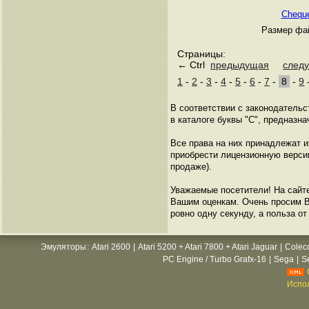
Cheque
Размер фай
Страницы:
← Ctrl
предыдущая
след
1
-
2
-
3
-
4
-
5
-
6
-
7
-
8
-
9
В соответствии с законодатель
в каталоге буквы "C", предназн
Все права на них принадлежат 
приобрести лицензионную версию
продаже).
Уважаемые посетители! На сайт
Вашим оценкам. Очень просим Ва
ровно одну секунду, а польза от
Эмуляторы
:
Atari 2600
|
Atari 5200 + Atari 7800 + Atari Jaguar
|
Colec
PC Engine / Turbo Grafx-16
|
Sega
|
S
Испол