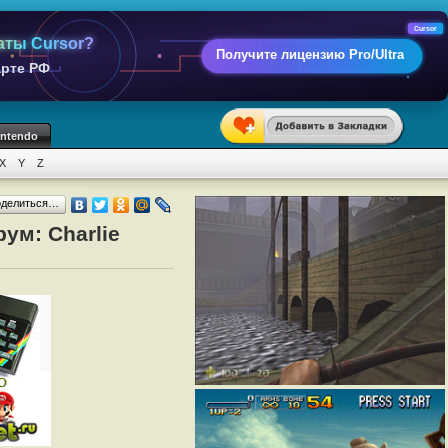
Cursor
аты Cursor?
Получите лицензию Pro/Ultra
арте РФ
intendo
X
Y
Z
оделиться…
ум: Charlie