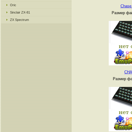
Oric
Chase
Sinclair ZX-81
Размер фай
ZX Spectrum
CH
Размер фа