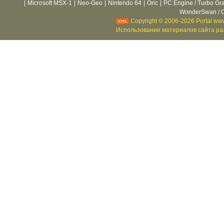
|
Microsoft MSX-1
|
Neo-Geo
|
Nintendo 64
|
Oric
|
PC Engine / Turbo Gr
WonderSwan / C
Copyright © 2006-2026 Portal www
Использование материалов сайта раз