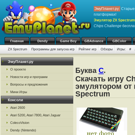
ЭмуПланет.ру:
Старые 
платформах!
Эмулятор ZX Spectrum
Chips Challenge
бесплат
Главная
Dendy
Game Boy
GBAdvance
GBColor
ZX Spectrum
Программы для запуска игр
Рейтинг игр
Обзоры
Игры:
#
ЭмуПланет.ру
Буква
C
.
О проекте
Скачать игру Ch
Новости игр и программ
эмулятором от 
Вопросы и предложения
Spectrum
Мини Игры
Консоли
Atari 2600
Atari 5200, Atari 7800, Atari Jaguar
ColecoVision
Dendy (Nintendo)