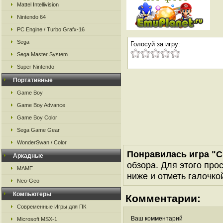
Mattel Intellivision
Nintendo 64
PC Engine / Turbo Grafx-16
Sega
Голосуй за игру:
Sega Master System
Super Nintendo
Портативные
Game Boy
Game Boy Advance
Game Boy Color
Sega Game Gear
WonderSwan / Color
Понравилась игра "C
Аркадные
обзора. Для этого про
MAME
ниже и отметь галочкой
Neo-Geo
Компьютеры
Комментарии:
Современные Игры для ПК
Ваш комментарий
Microsoft MSX-1