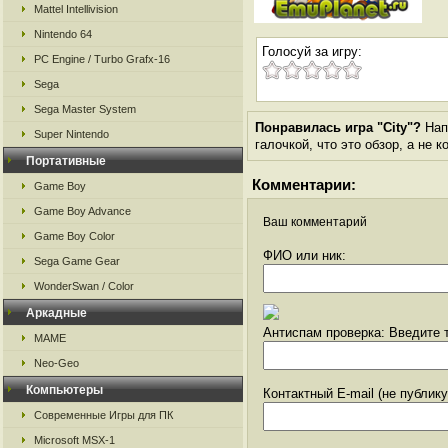
Mattel Intellivision
Nintendo 64
Голосуй за игру:
PC Engine / Turbo Grafx-16
Sega
Sega Master System
Понравилась игра "City"?
Напи
Super Nintendo
галочкой, что это обзор, а не 
Портативные
Комментарии:
Game Boy
Game Boy Advance
Ваш комментарий
Game Boy Color
ФИО или ник:
Sega Game Gear
WonderSwan / Color
Аркадные
Антиспам проверка: Введите т
MAME
Neo-Geo
Компьютеры
Контактный E-mail (не публик
Современные Игры для ПК
Microsoft MSX-1