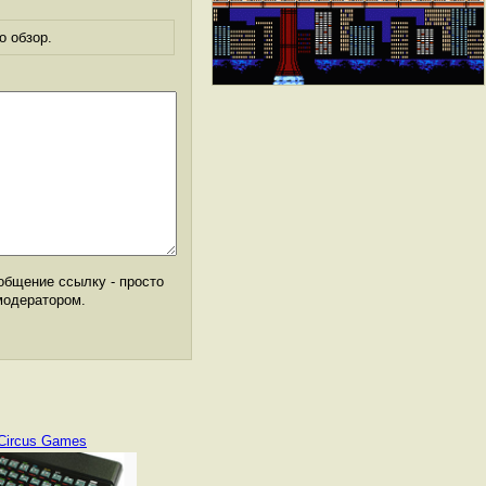
о обзор.
общение ссылку - просто
модератором.
Circus Games