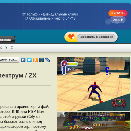
КУПИТЬ
💯 Только индивидуальные ключи
📋 Официальный чек по 54-ФЗ
2000 ₽
intendo
X
Y
Z
оделиться…
пектрум / ZX
ирована в архиве zip, и файл
ьютере, КПК или PSP Вам
 этой игрушки (
City
от
ры бывают разные и под
архиватором zip, поэтому