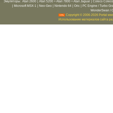
Эмуляторы
:
Atari 2600
|
Atari 5200 + Atari 7800 + Atari Jaguar
|
Coleco Coleco
|
Microsoft MSX-1
|
Neo-Geo
|
Nintendo 64
|
Oric
|
PC Engine / Turbo Gr
WonderSwan / C
Copyright © 2006-2026 Portal www
Использование материалов сайта раз