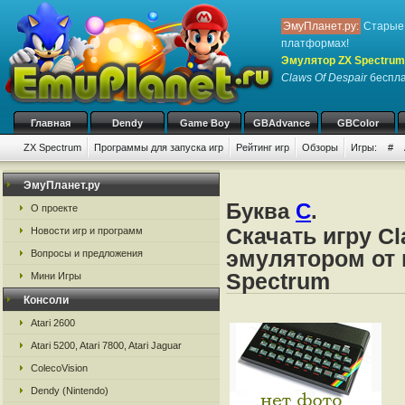
ЭмуПланет.ру:
Старые 
платформах!
Эмулятор ZX Spectrum
Claws Of Despair
беспла
Главная
Dendy
Game Boy
GBAdvance
GBColor
ZX Spectrum
Программы для запуска игр
Рейтинг игр
Обзоры
Игры:
#
ЭмуПланет.ру
Буква
C
.
О проекте
Скачать игру Cl
Новости игр и программ
эмулятором от 
Вопросы и предложения
Spectrum
Мини Игры
Консоли
Atari 2600
Atari 5200, Atari 7800, Atari Jaguar
ColecoVision
Dendy (Nintendo)