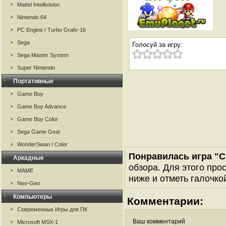
Mattel Intellivision
Nintendo 64
PC Engine / Turbo Grafx-16
Sega
Голосуй за игру:
Sega Master System
Super Nintendo
Портативные
Game Boy
Game Boy Advance
Game Boy Color
Sega Game Gear
WonderSwan / Color
Понравилась игра "Cl
Аркадные
обзора. Для этого про
MAME
ниже и отметь галочкой
Neo-Geo
Компьютеры
Комментарии:
Современные Игры для ПК
Ваш комментарий
Microsoft MSX-1