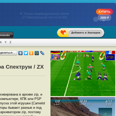
КУПИТЬ
💯 Только индивидуальные ключи
📋 Официальный чек по 54-ФЗ
2000 ₽
intendo
X
Y
Z
оделиться…
а Спектрум / ZX
рхивирована в архиве zip, и
а компьютере, КПК или PSP
уска этой игрушки (
Camelot
торы бывают разные и под
архиватором zip, поэтому