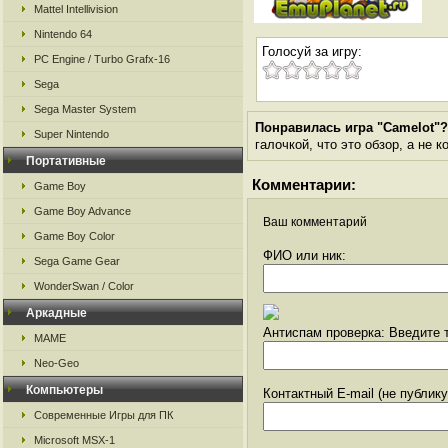
Mattel Intellivision
Nintendo 64
Голосуй за игру:
PC Engine / Turbo Grafx-16
Sega
Sega Master System
Понравилась игра "Camelot"?
Super Nintendo
галочкой, что это обзор, а не 
Портативные
Комментарии:
Game Boy
Game Boy Advance
Ваш комментарий
Game Boy Color
ФИО или ник:
Sega Game Gear
WonderSwan / Color
Аркадные
Антиспам проверка: Введите т
MAME
Neo-Geo
Компьютеры
Контактный E-mail (не публик
Современные Игры для ПК
Microsoft MSX-1