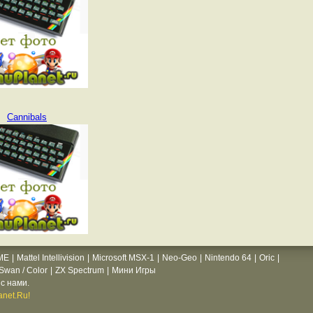
Cannibals
ME
|
Mattel Intellivision
|
Microsoft MSX-1
|
Neo-Geo
|
Nintendo 64
|
Oric
|
wan / Color
|
ZX Spectrum
|
Мини Игры
с нами.
net.Ru!