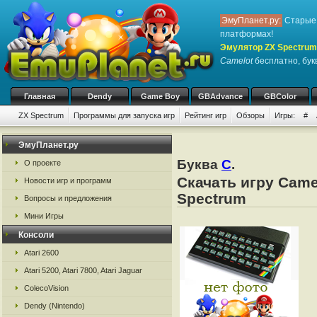
ЭмуПланет.ру:
Старые 
платформах!
Эмулятор ZX Spectrum
Camelot
бесплатно, букв
Главная
Dendy
Game Boy
GBAdvance
GBColor
ZX Spectrum
Программы для запуска игр
Рейтинг игр
Обзоры
Игры:
#
ЭмуПланет.ру
Буква
C
.
О проекте
Скачать игру Came
Новости игр и программ
Spectrum
Вопросы и предложения
Мини Игры
Консоли
Atari 2600
Atari 5200, Atari 7800, Atari Jaguar
ColecoVision
Dendy (Nintendo)