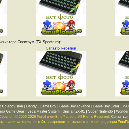
мпьютера Спектрум (ZX Spectrum):
Canasto Rebellion
o ColecoVision
|
Dendy
|
Game Boy
|
Game Boy Advance
|
Game Boy Color
|
MA
ega Game Gear
|
Sega Master System
|
Sinclair ZX-81
|
Super Nintendo
|
WonderS
Copyright © 2006-2026 Portal www.EmuPlanet.ru. All Rights Reserved.
Связаться 
ьзование материалов сайта разрешается только с согласия редакции EmuPla