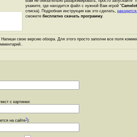
Вам не обязательно разархивировать, просто запускайте "
укажите, где находится файл с нужной Вам игрой "
Camelot
списка). Подробная инструкция как это сделать,
находится
сможете
бесплатно скачать программу
.
Напиши свою версию обзора. Для этого просто заполни все поля комме
комментарий..
екст с картинки:
?
уется на сайте
):