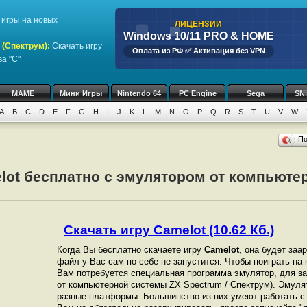
игры на новых
ЛИЦЕНЗИИ
Windows 10/11 PRO & HOME
 (Спектрум)
:
Скачать игру
Оплата из РФ ✅ Активация без VPN
а "C"
MAME
Мини Игры
Nintendo 64
PC Engine
Sega
SN
A
B
C
D
E
F
G
H
I
J
K
L
M
N
O
P
Q
R
S
T
U
V
W
П
lot бесплатно с эмулятором от компьютер
Скачать игру Camelot (10.62 Кб.)
Когда Вы бесплатно скачаете игру
Camelot
, она будет заа
файл у Вас сам по себе не запустится. Чтобы поиграть н
Вам потребуется специальная программа эмулятор, для зап
от компьютерной системы ZX Spectrum / Спектрум). Эмуля
разные платформы. Большинство из них умеют работать с 