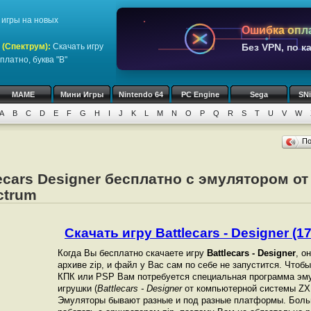
игры на новых
Ошибка опл
 (Спектрум)
:
Скачать игру
Без VPN, по к
платно, буква "B"
MAME
Мини Игры
Nintendo 64
PC Engine
Sega
SN
A
B
C
D
E
F
G
H
I
J
K
L
M
N
O
P
Q
R
S
T
U
V
W
П
lecars Designer бесплатно с эмулятором о
ctrum
Скачать игру Battlecars - Designer (17
Когда Вы бесплатно скачаете игру
Battlecars - Designer
, о
архиве zip, и файл у Вас сам по себе не запустится. Чтоб
КПК или PSP Вам потребуется специальная программа эму
игрушки (
Battlecars - Designer
от компьютерной системы ZX 
Эмуляторы бывают разные и под разные платформы. Боль