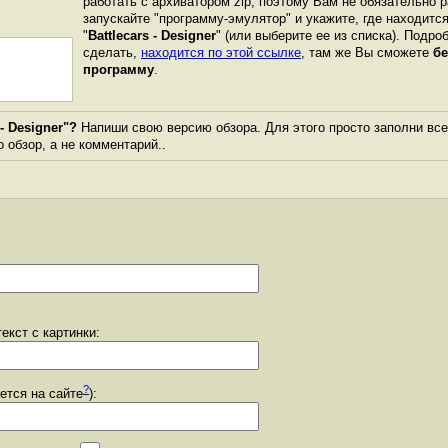
работать с архиватором zip, поэтому Вам не обязательно 
запускайте "программу-эмулятор" и укажите, где находитс
"
Battlecars - Designer
" (или выберите ее из списка). Подро
сделать,
находится по этой ссылке
, там же Вы сможете
бе
программу
.
- Designer"?
Напиши свою версию обзора. Для этого просто заполни все
о обзор, а не комментарий..
екст с картинки:
?
уется на сайте
):