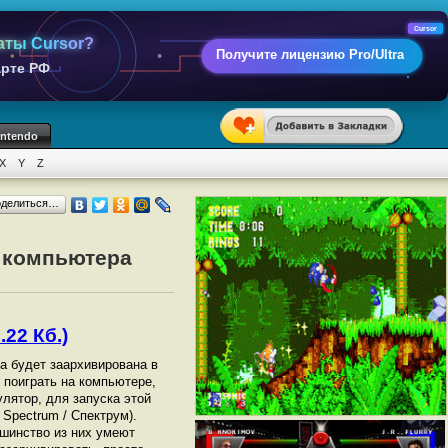
Cursor
аты Cursor?
Получите лицензию Pro/Ultra
арте РФ
intendo
X
Y
Z
оделиться…
т компьютера
.22 Кб.)
на будет заархивирована в
ы поиграть на компьютере,
лятор, для запуска этой
Spectrum / Спектрум).
шинство из них умеют