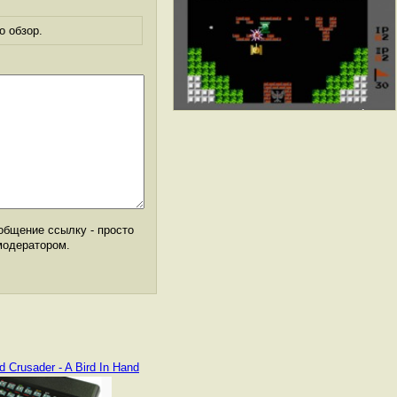
о обзор.
общение ссылку - просто
модератором.
 Crusader - A Bird In Hand