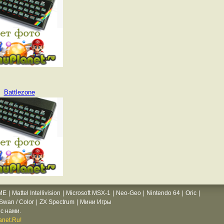
Battlezone
ME
|
Mattel Intellivision
|
Microsoft MSX-1
|
Neo-Geo
|
Nintendo 64
|
Oric
|
wan / Color
|
ZX Spectrum
|
Мини Игры
с нами.
net.Ru!