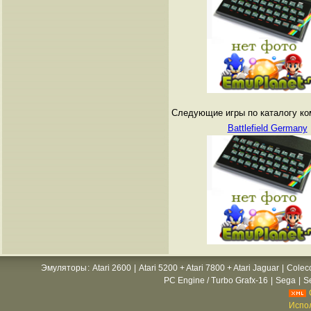
Следующие игры по каталогу ко
Battlefield Germany
Эмуляторы
:
Atari 2600
|
Atari 5200 + Atari 7800 + Atari Jaguar
|
Colec
PC Engine / Turbo Grafx-16
|
Sega
|
S
Испол