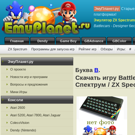
ЭмуПланет.ру:
Старые 
платформах!
Эмулятор ZX Spectrum
Battlecars - Designer
бес
Главная
Dendy
Game Boy
GBAdvance
GBColor
ZX Spectrum
Программы для запуска игр
Рейтинг игр
Обзоры
Игры:
#
ЭмуПланет.ру
Буква
B
.
О проекте
Скачать игру Batt
Новости игр и программ
Спектрум / ZX Spe
Вопросы и предложения
Мини Игры
Консоли
Atari 2600
Atari 5200, Atari 7800, Atari Jaguar
ColecoVision
Dendy (Nintendo)