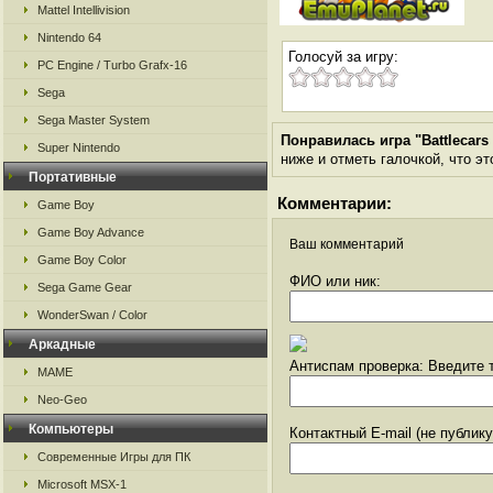
Mattel Intellivision
Nintendo 64
Голосуй за игру:
PC Engine / Turbo Grafx-16
Sega
Sega Master System
Понравилась игра "Battlecars 
Super Nintendo
ниже и отметь галочкой, что эт
Портативные
Комментарии:
Game Boy
Game Boy Advance
Ваш комментарий
Game Boy Color
ФИО или ник:
Sega Game Gear
WonderSwan / Color
Аркадные
Антиспам проверка: Введите т
MAME
Neo-Geo
Компьютеры
Контактный E-mail (не публик
Современные Игры для ПК
Microsoft MSX-1