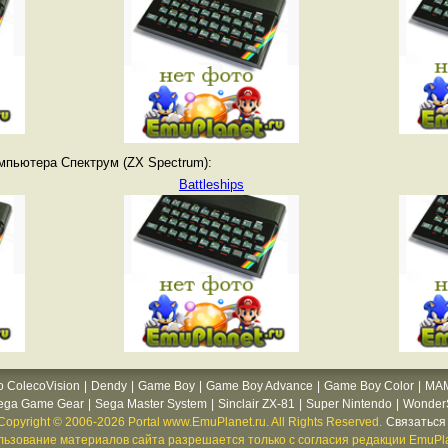
мпьютера Спектрум (ZX Spectrum):
Battleships
o ColecoVision
|
Dendy
|
Game Boy
|
Game Boy Advance
|
Game Boy Color
|
MA
ega Game Gear
|
Sega Master System
|
Sinclair ZX-81
|
Super Nintendo
|
WonderS
Copyright © 2006-2026 Portal www.EmuPlanet.ru. All Rights Reserved.
Связаться 
ьзование материалов сайта разрешается только с согласия редакции EmuPla