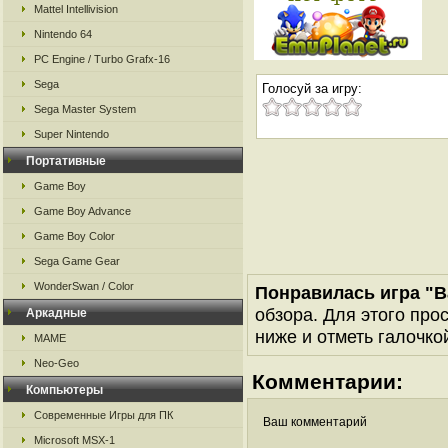
Mattel Intellivision
Nintendo 64
PC Engine / Turbo Grafx-16
Sega
Голосуй за игру:
Sega Master System
Super Nintendo
Портативные
Game Boy
Game Boy Advance
Game Boy Color
Sega Game Gear
WonderSwan / Color
Понравилась игра "Ba
обзора. Для этого про
Аркадные
ниже и отметь галочкой
MAME
Neo-Geo
Комментарии:
Компьютеры
Современные Игры для ПК
Ваш комментарий
Microsoft MSX-1