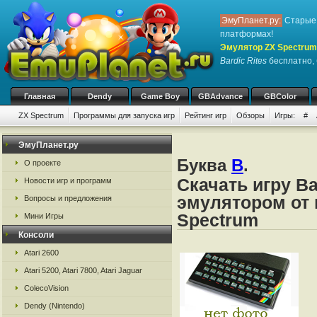
ЭмуПланет.ру:
Старые 
платформах!
Эмулятор ZX Spectrum
Bardic Rites
бесплатно, 
Главная
Dendy
Game Boy
GBAdvance
GBColor
ZX Spectrum
Программы для запуска игр
Рейтинг игр
Обзоры
Игры:
#
ЭмуПланет.ру
Буква
B
.
О проекте
Скачать игру Ba
Новости игр и программ
эмулятором от 
Вопросы и предложения
Spectrum
Мини Игры
Консоли
Atari 2600
Atari 5200, Atari 7800, Atari Jaguar
ColecoVision
Dendy (Nintendo)