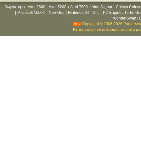
Эмуляторы
:
Atari 2600
|
Atari 5200 + Atari 7800 + Atari Jaguar
|
Coleco Coleco
|
Microsoft MSX-1
|
Neo-Geo
|
Nintendo 64
|
Oric
|
PC Engine / Turbo Gr
WonderSwan / C
Copyright © 2006-2026 Portal www
Использование материалов сайта раз