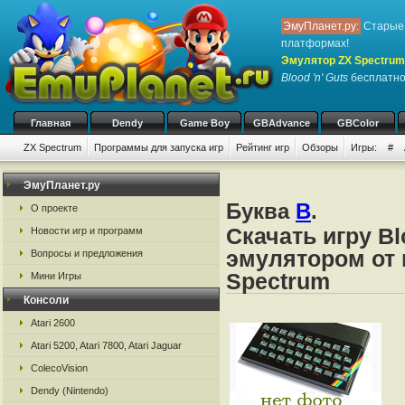
ЭмуПланет.ру:
Старые 
платформах!
Эмулятор ZX Spectrum
Blood 'n' Guts
бесплатно,
Главная
Dendy
Game Boy
GBAdvance
GBColor
ZX Spectrum
Программы для запуска игр
Рейтинг игр
Обзоры
Игры:
#
ЭмуПланет.ру
Буква
B
.
О проекте
Скачать игру Bl
Новости игр и программ
эмулятором от 
Вопросы и предложения
Spectrum
Мини Игры
Консоли
Atari 2600
Atari 5200, Atari 7800, Atari Jaguar
ColecoVision
Dendy (Nintendo)