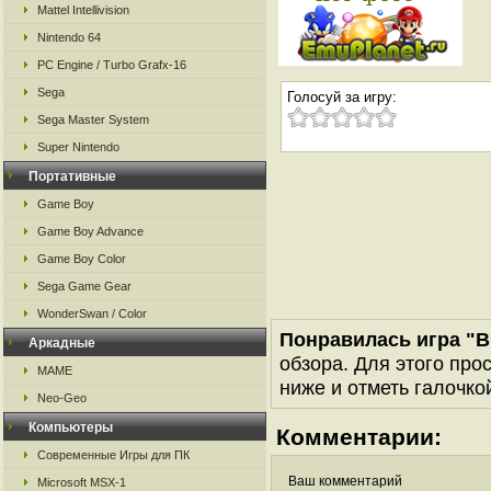
Mattel Intellivision
Nintendo 64
PC Engine / Turbo Grafx-16
Sega
Голосуй за игру:
Sega Master System
Super Nintendo
Портативные
Game Boy
Game Boy Advance
Game Boy Color
Sega Game Gear
WonderSwan / Color
Понравилась игра "Bl
Аркадные
обзора. Для этого про
MAME
ниже и отметь галочкой
Neo-Geo
Компьютеры
Комментарии:
Современные Игры для ПК
Ваш комментарий
Microsoft MSX-1