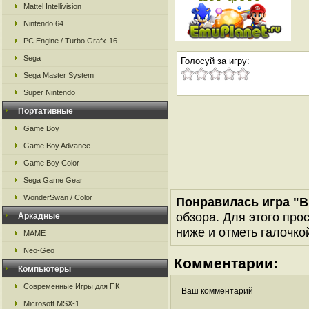
Mattel Intellivision
Nintendo 64
PC Engine / Turbo Grafx-16
Sega
Голосуй за игру:
Sega Master System
Super Nintendo
Портативные
Game Boy
Game Boy Advance
Game Boy Color
Sega Game Gear
WonderSwan / Color
Понравилась игра "Br
обзора. Для этого про
Аркадные
ниже и отметь галочкой
MAME
Neo-Geo
Комментарии:
Компьютеры
Современные Игры для ПК
Ваш комментарий
Microsoft MSX-1