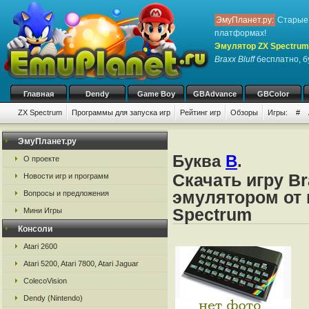
ЭмуПланет.ру:
Старые 
платформах!
Эмулятор ZX Spectrum
Braxx Bluff
бесплатно, бу
Главная
Dendy
Game Boy
GBAdvance
GBColor
ZX Spectrum
Программы для запуска игр
Рейтинг игр
Обзоры
Игры:
#
ЭмуПланет.ру
Буква
B
.
О проекте
Скачать игру Br
Новости игр и программ
эмулятором от 
Вопросы и предложения
Spectrum
Мини Игры
Консоли
Atari 2600
Atari 5200, Atari 7800, Atari Jaguar
ColecoVision
Dendy (Nintendo)