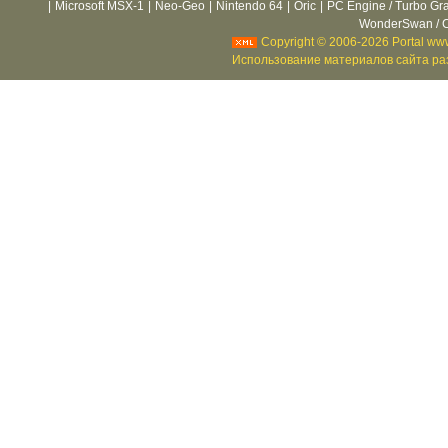
|
Microsoft MSX-1
|
Neo-Geo
|
Nintendo 64
|
Oric
|
PC Engine / Turbo Gr
WonderSwan / C
Copyright © 2006-2026 Portal www
Использование материалов сайта раз