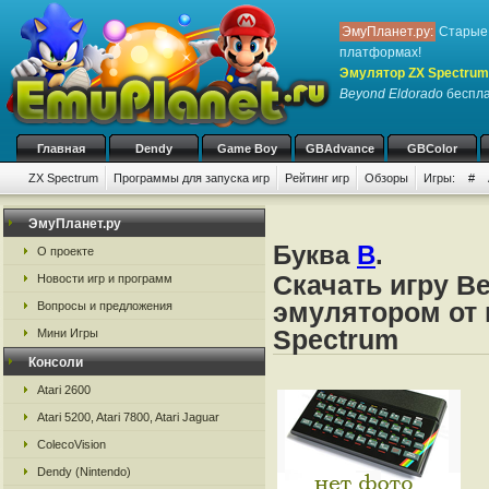
ЭмуПланет.ру:
Старые 
платформах!
Эмулятор ZX Spectrum
Beyond Eldorado
бесплат
Главная
Dendy
Game Boy
GBAdvance
GBColor
ZX Spectrum
Программы для запуска игр
Рейтинг игр
Обзоры
Игры:
#
ЭмуПланет.ру
Буква
B
.
О проекте
Скачать игру B
Новости игр и программ
эмулятором от 
Вопросы и предложения
Spectrum
Мини Игры
Консоли
Atari 2600
Atari 5200, Atari 7800, Atari Jaguar
ColecoVision
Dendy (Nintendo)