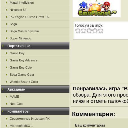
Mattel Intellivision
Nintendo 64
PC Engine / Turbo Grafx-16
Sega
Голосуй за игру:
Sega Master System
Super Nintendo
Портативные
Game Boy
Game Boy Advance
Game Boy Color
Sega Game Gear
WonderSwan / Color
Понравилась игра "B
Аркадные
обзора. Для этого про
MAME
ниже и отметь галочкой
Neo-Geo
Компьютеры
Комментарии:
Современные Игры для ПК
Ваш комментарий
Microsoft MSX-1