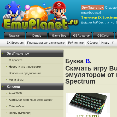
ЭмуПланет.ру:
Старые 
платформах!
Эмулятор ZX Spectrum
Butcher Hill
бесплатно, б
Главная
Dendy
Game Boy
GBAdvance
GBColor
ZX Spectrum
Программы для запуска игр
Рейтинг игр
Обзоры
Игры:
#
ЭмуПланет.ру
Буква
B
.
О проекте
Скачать игру Bu
Новости игр и программ
эмулятором от 
Вопросы и предложения
Spectrum
Мини Игры
Консоли
Atari 2600
Atari 5200, Atari 7800, Atari Jaguar
ColecoVision
Dendy (Nintendo)