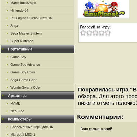
Mattel Intellivision
Nintendo 64
PC Engine / Turbo Grafx-16
Sega
Голосуй за игру:
Sega Master System
Super Nintendo
Портативные
Game Boy
Game Boy Advance
Game Boy Color
Sega Game Gear
WonderSwan / Color
Понравилась игра "Bu
обзора. Для этого про
Аркадные
ниже и отметь галочкой
MAME
Neo-Geo
Комментарии:
Компьютеры
Современные Игры для ПК
Ваш комментарий
Microsoft MSX-1