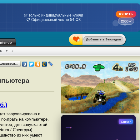
КУПИТЬ
💯 Только индивидуальные ключи
📋 Официальный чек по 54-ФЗ
2000 ₽
intendo
X
Y
Z
оделиться…
омпьютера
б.)
удет заархивирована в
ы поиграть на компьютере,
Cursor
лятор, для запуска этой
rum / Спектрум).
шинство из них умеют