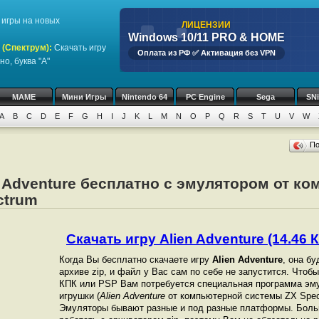
игры на новых
ЛИЦЕНЗИИ
Windows 10/11 PRO & HOME
 (Спектрум)
:
Скачать игру
Оплата из РФ ✅ Активация без VPN
о, буква "A"
MAME
Мини Игры
Nintendo 64
PC Engine
Sega
SN
A
B
C
D
E
F
G
H
I
J
K
L
M
N
O
P
Q
R
S
T
U
V
W
П
n Adventure бесплатно с эмулятором от к
ctrum
Скачать игру Alien Adventure (14.46 К
Когда Вы бесплатно скачаете игру
Alien Adventure
, она б
архиве zip, и файл у Вас сам по себе не запустится. Чтоб
КПК или PSP Вам потребуется специальная программа эму
игрушки (
Alien Adventure
от компьютерной системы ZX Spect
Эмуляторы бывают разные и под разные платформы. Боль