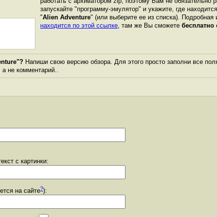
работать с архиватором zip, поэтому Вам не обязательно 
запускайте "программу-эмулятор" и укажите, где находитс
"
Alien Adventure
" (или выберите ее из списка). Подробная 
находится по этой ссылке
, там же Вы сможете
бесплатно 
nture"?
Напиши свою версию обзора. Для этого просто заполни все пол
, а не комментарий..
екст с картинки:
?
уется на сайте
):