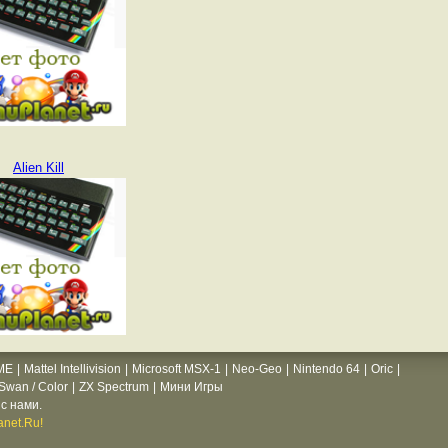
Alien Kill
ME
|
Mattel Intellivision
|
Microsoft MSX-1
|
Neo-Geo
|
Nintendo 64
|
Oric
|
wan / Color
|
ZX Spectrum
|
Мини Игры
с нами.
net.Ru!