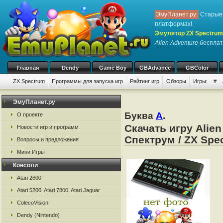
ЭмуПланет.ру:
Старые 
платформах!
Эмулятор ZX Spectrum
Alien Adventure
бесплатн
Главная
Dendy
Game Boy
GBAdvance
GBColor
ZX Spectrum
Программы для запуска игр
Рейтинг игр
Обзоры
Игры:
#
ЭмуПланет.ру
Буква
A
.
О проекте
Скачать игру Alie
Новости игр и программ
Спектрум / ZX Spe
Вопросы и предложения
Мини Игры
Консоли
Atari 2600
Atari 5200, Atari 7800, Atari Jaguar
ColecoVision
Dendy (Nintendo)