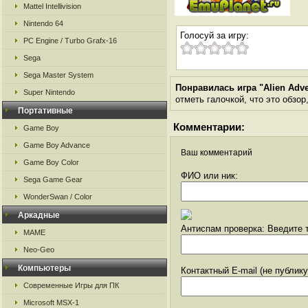
Mattel Intellivision
Nintendo 64
Голосуй за игру:
PC Engine / Turbo Grafx-16
Sega
Sega Master System
Понравилась игра "Alien Adve
Super Nintendo
отметь галочкой, что это обзор
Портативные
Комментарии:
Game Boy
Game Boy Advance
Ваш комментарий
Game Boy Color
ФИО или ник:
Sega Game Gear
WonderSwan / Color
Аркадные
Антиспам проверка: Введите т
MAME
Neo-Geo
Компьютеры
Контактный E-mail (не публик
Современные Игры для ПК
Microsoft MSX-1