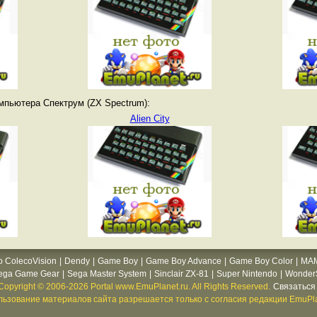
мпьютера Спектрум (ZX Spectrum):
Alien City
o ColecoVision
|
Dendy
|
Game Boy
|
Game Boy Advance
|
Game Boy Color
|
MA
ega Game Gear
|
Sega Master System
|
Sinclair ZX-81
|
Super Nintendo
|
WonderS
Copyright © 2006-2026 Portal www.EmuPlanet.ru. All Rights Reserved.
Связаться 
ьзование материалов сайта разрешается только с согласия редакции EmuPla