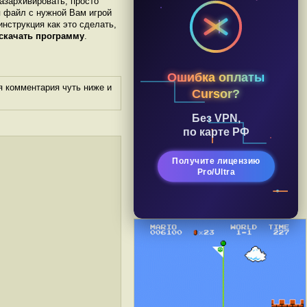
разархивировать, просто
я файл с нужной Вам игрой
инструкция как это сделать,
скачать программу
.
Ошибка оплаты
я комментария чуть ниже и
Cursor?
Без VPN,
по карте РФ
Получите лицензию
Pro/Ultra