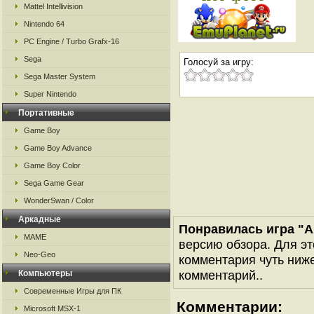
Mattel Intellivision
Nintendo 64
PC Engine / Turbo Grafx-16
Sega
Голосуй за игру:
Sega Master System
Super Nintendo
Портативные
Game Boy
Game Boy Advance
Game Boy Color
Sega Game Gear
WonderSwan / Color
Аркадные
Понравилась игра "Al
MAME
версию обзора. Для эт
Neo-Geo
комментария чуть ниже 
комментарий..
Компьютеры
Современные Игры для ПК
Комментарии:
Microsoft MSX-1