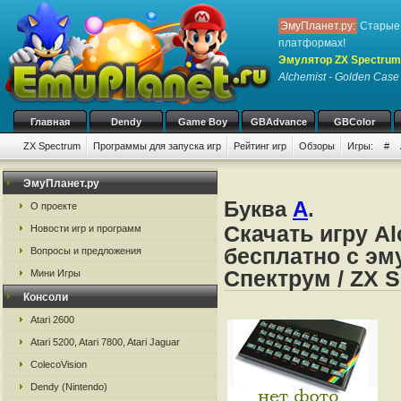
ЭмуПланет.ру:
Старые 
платформах!
Эмулятор ZX Spectrum
Alchemist - Golden Case
Главная
Dendy
Game Boy
GBAdvance
GBColor
ZX Spectrum
Программы для запуска игр
Рейтинг игр
Обзоры
Игры:
#
ЭмуПланет.ру
Буква
A
.
О проекте
Скачать игру Al
Новости игр и программ
бесплатно с эм
Вопросы и предложения
Спектрум / ZX 
Мини Игры
Консоли
Atari 2600
Atari 5200, Atari 7800, Atari Jaguar
ColecoVision
Dendy (Nintendo)