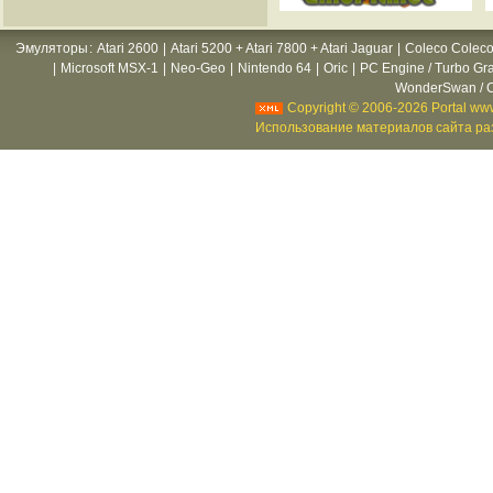
Эмуляторы
:
Atari 2600
|
Atari 5200 + Atari 7800 + Atari Jaguar
|
Coleco Coleco
|
Microsoft MSX-1
|
Neo-Geo
|
Nintendo 64
|
Oric
|
PC Engine / Turbo Gr
WonderSwan / C
Copyright © 2006-2026 Portal www
Использование материалов сайта раз